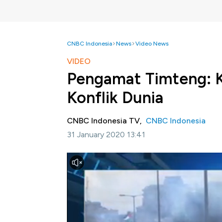
CNBC Indonesia
News
Video News
VIDEO
Pengamat Timteng: Ko
Konflik Dunia
CNBC Indonesia TV,
CNBC Indonesia
31 January 2020 13:41
Jakarta, CNBC Indonesia-
Konflik Palesti
Dunia Islam, Hasibullah Satrawi tidak hanya m
agama yang banyak menyentuh banyak pihak 
mendorong penyelesaian konflik dengan ba
kepentingan semua pihak.