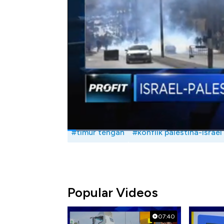
Selain itu Hasibullah juga menilai posisi Ind
konstitusional RI bahwa RI mendukung ketert
ini? Selengkapnya saksikan dialog Muhamma
Dunia Islam, Hasibullah Satrawi dalam Prof
Bagikan:
#timur tengah
#konflik palestina-israel
Popular Videos
07:40