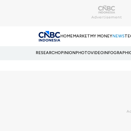
HOME
MARKET
MY MONEY
NEWS
TE
RESEARCH
OPINION
PHOTO
VIDEO
INFOGRAPHI