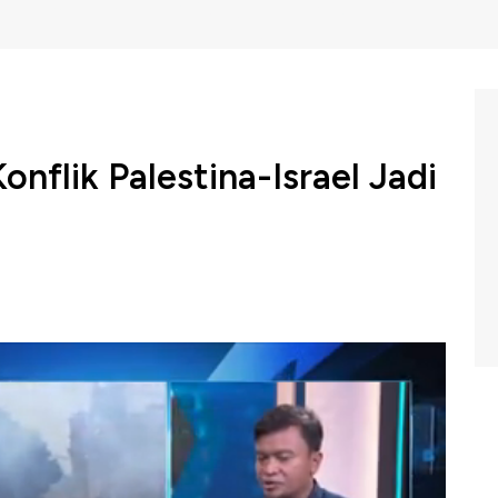
nflik Palestina-Israel Jadi
na-Israel disebut Pengamat Politik Timur Tengah dan
enjadi konflik bilateral, karena terkait simbol-simbol
sehingga dibutuhkan sensitifitas semua pihak untuk
ik melalui mediator yang mampu mengakomodir