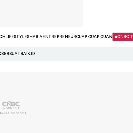
CH
LIFESTYLE
SHARIA
ENTREPRENEUR
CUAP CUAP CUAN
CNBC 
C
BERBUATBAIK.ID