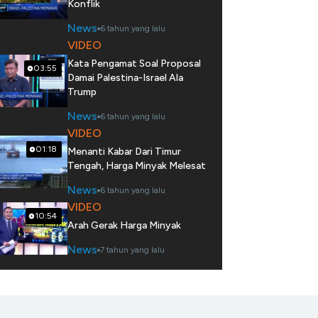
Konflik
News
6 tahun yang lalu
VIDEO
Kata Pengamat Soal Proposal
03:55
Damai Palestina-Israel Ala
Trump
News
6 tahun yang lalu
VIDEO
01:18
Menanti Kabar Dari Timur
Tengah, Harga Minyak Melesat
News
6 tahun yang lalu
VIDEO
10:54
Arah Gerak Harga Minyak
News
7 tahun yang lalu