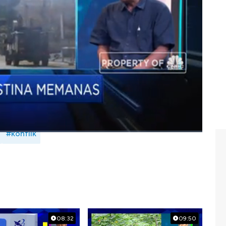
onesia terhadap konflik ini telah sesuai dengan
iban dunia. Lalu seperti apa pengamat melihat konflik
d Gibran dengan Pengamat Politik Timur Tengah dan
it, CNBC Indonesia (Jum'at, 31/01/2020)
#konflik
08:32
09:50