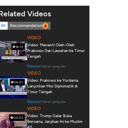
Related Videos
All
Recommendation
VIDEO
Video: Menanti Oleh-Oleh
16:13
Prabowo Dari Lawatan ke Timur
Tengah
News
1 tahun yang lalu
VIDEO
Video: Prabowo ke Yordania,
04:01
Lanjutkan Misi Diplomatik di
Timur Tengah
News
1 tahun yang lalu
VIDEO
Video: Trump Gelar Buka
00:53
Bersama, Janjikan Ini ke Muslim
AS