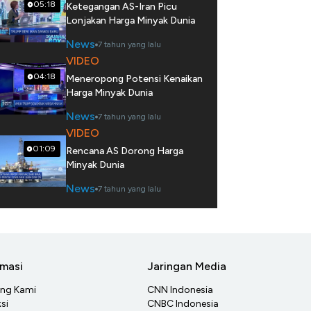
05:18
Ketegangan AS-Iran Picu
Lonjakan Harga Minyak Dunia
News
7 tahun yang lalu
VIDEO
04:18
Meneropong Potensi Kenaikan
Harga Minyak Dunia
News
7 tahun yang lalu
VIDEO
01:09
Rencana AS Dorong Harga
Minyak Dunia
News
7 tahun yang lalu
rmasi
Jaringan Media
ang Kami
CNN Indonesia
si
CNBC Indonesia