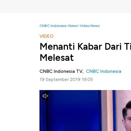
CNBC Indonesia
News
Video News
VIDEO
Menanti Kabar Dari 
Melesat
CNBC Indonesia TV,
CNBC Indonesia
19 September 2019 19:05
Jakarta, CNBC Indonesia -
Harga minyak d
investor nampaknya masih terus menunggu 
Simak informasi selengkapnya dalam progra
Bagikan: