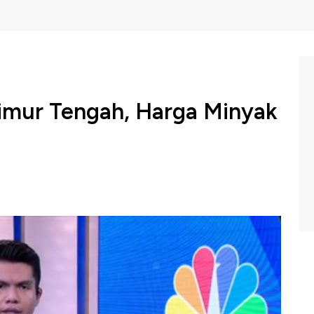
Timur Tengah, Harga Minyak
unia kembali menguat pada perdagangan hari ini. Para
perkembangan ketegangan geopolitik dari Timur Tengah.
m Profit di CNBC Indonesia (Kamis, 19/09/2019).