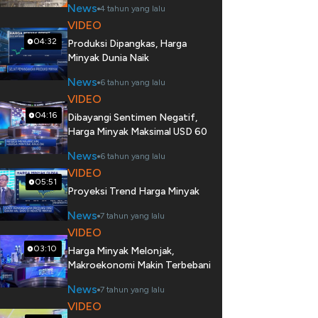
News
4 tahun yang lalu
VIDEO
04:32
Produksi Dipangkas, Harga
Minyak Dunia Naik
News
6 tahun yang lalu
VIDEO
04:16
Dibayangi Sentimen Negatif,
Harga Minyak Maksimal USD 60
News
6 tahun yang lalu
VIDEO
05:51
Proyeksi Trend Harga Minyak
News
7 tahun yang lalu
VIDEO
03:10
Harga Minyak Melonjak,
Makroekonomi Makin Terbebani
News
7 tahun yang lalu
VIDEO