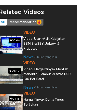
Related Videos
All
Recommendation
VIDEO
Video: Utak-Atik Kebijakan
10:44
BBM Era SBY, Jokowi &
Prabowo
News
3 bulan yang lalu
VIDEO
Video: Harga Minyak Mentah
01:40
Mendidih, Tembus di Atas USD
100 Per Barel
News
4 bulan yang lalu
VIDEO
01:18
Harga Minyak Dunia Terus
Tertekan