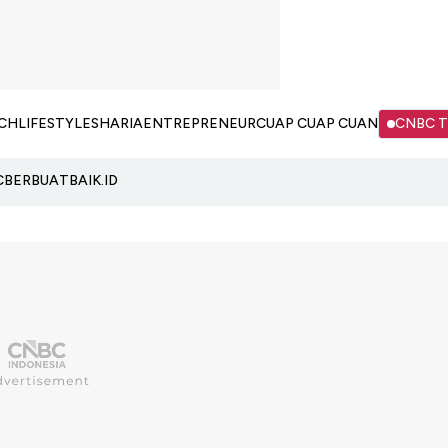
CH
LIFESTYLE
SHARIA
ENTREPRENEUR
CUAP CUAP CUAN
CNBC 
C
BERBUATBAIK.ID