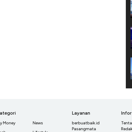
ategori
Layanan
Info
y Money
News
berbuatbaik.id
Tent
Pasangmata
Redak