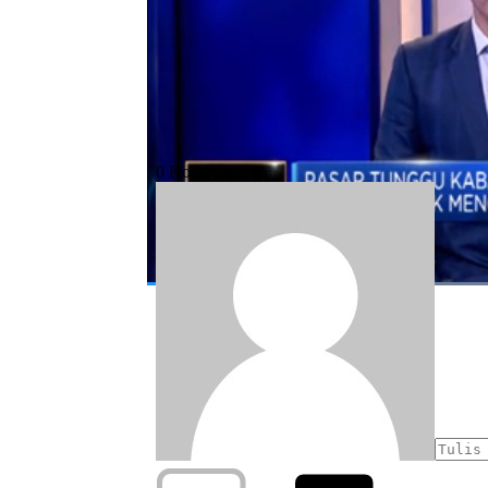
#harga minyak dunia
#investor
#timu