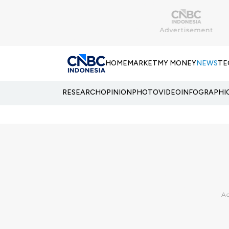
HOME
MARKET
MY MONEY
NEWS
TE
RESEARCH
OPINION
PHOTO
VIDEO
INFOGRAPHI