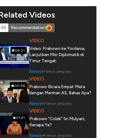
Related Videos
All
Recommendation
VIDEO
Video: Prabowo ke Yordania,
04:01
Lanjutkan Misi Diplomatik di
Timur Tengah
News
1 tahun yang lalu
VIDEO
00:56
Prabowo Bicara Empat Mata
dengan Menhan AS, Bahas Apa?
News
3 tahun yang lalu
VIDEO
01:41
Prabowo "Colek" Sri Mulyani,
Kenapa Ya?
News
4 tahun yang lalu