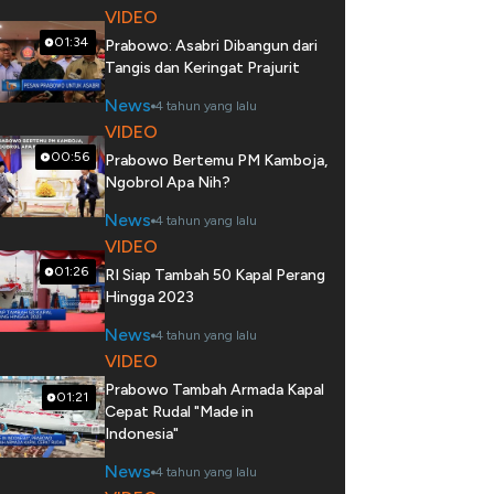
VIDEO
01:34
Prabowo: Asabri Dibangun dari
Tangis dan Keringat Prajurit
News
4 tahun yang lalu
VIDEO
00:56
Prabowo Bertemu PM Kamboja,
Ngobrol Apa Nih?
News
4 tahun yang lalu
VIDEO
01:26
RI Siap Tambah 50 Kapal Perang
Hingga 2023
News
4 tahun yang lalu
VIDEO
Prabowo Tambah Armada Kapal
01:21
Cepat Rudal "Made in
Indonesia"
News
4 tahun yang lalu