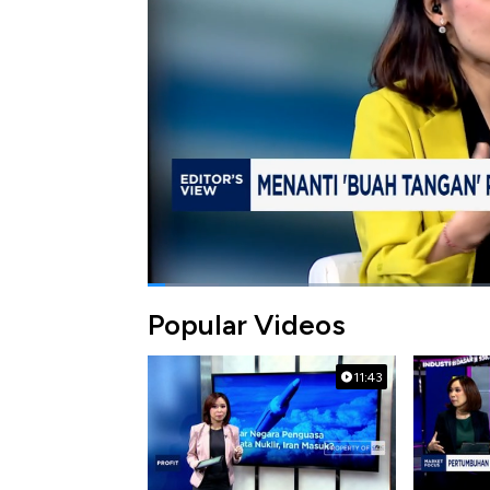
(14/04/2025).
Bagikan:
#prabowo
#timur tengah
Popular Videos
11:43