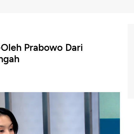
-Oleh Prabowo Dari
ngah
CNBC Indonesia menyoroti soal kunjungan Presiden
 tersebut, Presiden Prabowo membawa sejumlah misi
nvestasi di Indonesia.
bersama Managing Editor CNBC Indonesia Muhammad
View di Program Closing Bell CNBC Indonesia, Senin