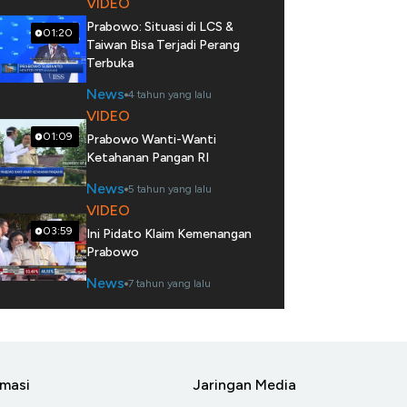
VIDEO
Prabowo: Situasi di LCS &
01:20
Taiwan Bisa Terjadi Perang
Terbuka
News
4 tahun yang lalu
VIDEO
01:09
Prabowo Wanti-Wanti
Ketahanan Pangan RI
News
5 tahun yang lalu
VIDEO
03:59
Ini Pidato Klaim Kemenangan
Prabowo
News
7 tahun yang lalu
rmasi
Jaringan Media