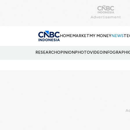
HOME
MARKET
MY MONEY
NEWS
TE
RESEARCH
OPINION
PHOTO
VIDEO
INFOGRAPHI