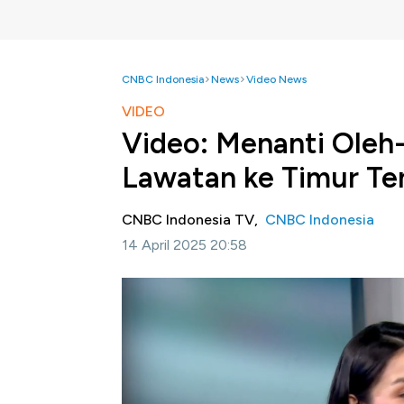
CNBC Indonesia
News
Video News
VIDEO
Video: Menanti Oleh
Lawatan ke Timur Te
CNBC Indonesia TV,
CNBC Indonesia
14 April 2025 20:58
Jakarta, CNBC Indonesia -
Editor's View 
Prabowo ke Timur Tengah. Dalam kunjungan
mulai dari penyelesaian konflik Gaza hingga i
Selengkapnya saksikan Safrina Nasution 
Iqbal dan Sefti Oktarianisa dalam Editor's 