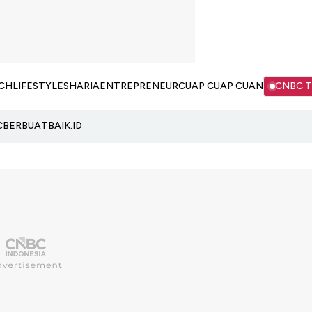
CH
LIFESTYLE
SHARIA
ENTREPRENEUR
CUAP CUAP CUAN
CNBC 
C
BERBUATBAIK.ID