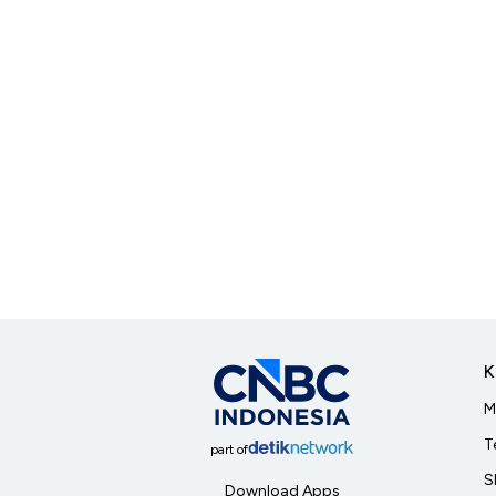
K
M
T
part of
S
Download Apps