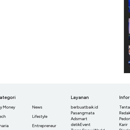
ategori
Layanan
Info
y Money
News
berbuatbaik.id
Tent
Pasangmata
Redak
ech
Lifestyle
Adsmart
Pedom
detikEvent
Karir
haria
Entrepreneur