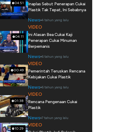
04:51
Inaplas Sebut Penerapan Cukai
Plastik Tak Tepat, Ini Sebabnya
News
4 tahun yang lalu
VIDEO
Ini Alasan Bea Cukai Kaji
04:11
Penerapan Cukai Minuman
Berpemanis
News
6 tahun yang lalu
VIDEO
00:49
Pemerintah Teruskan Rencana
Kebijakan Cukai Plastik
News
6 tahun yang lalu
VIDEO
01:38
Rencana Pengenaan Cukai
Plastik
News
7 tahun yang lalu
VIDEO
10:29