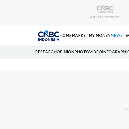
HOME
MARKET
MY MONEY
NEWS
TE
RESEARCH
OPINION
PHOTO
VIDEO
INFOGRAPHI