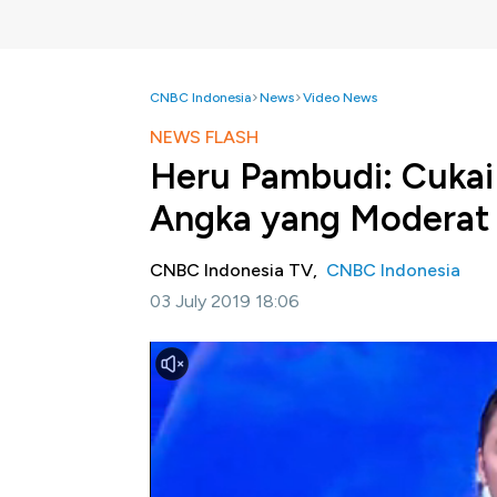
CNBC Indonesia
News
Video News
NEWS FLASH
Heru Pambudi: Cukai
Angka yang Moderat
CNBC Indonesia TV,
CNBC Indonesia
03 July 2019 18:06
Jakarta, CNBC Indonesia -
Cukai plastik d
konsumsi plastik bagi masyarakat maupun par
masih menjadi perbincangan di kalangan peme
Selengkapnya dalam News Flash program Cl
ini.