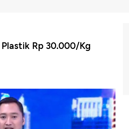
 Plastik Rp 30.000/Kg
i Indonesia diharapkan mampu kendalikan produksi dan
a pelaku industri. Diterapkannya cukai terhadap plastik
rintahan juga para pelaku industri.
osing Bell,CNBC Indonesia (Rabu, 03/06/2019) berikut