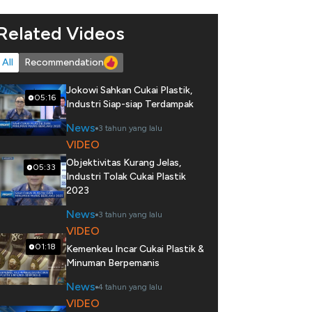
Related Videos
All
Recommendation
Jokowi Sahkan Cukai Plastik,
05:16
Industri Siap-siap Terdampak
News
3 tahun yang lalu
VIDEO
Objektivitas Kurang Jelas,
05:33
Industri Tolak Cukai Plastik
2023
News
3 tahun yang lalu
VIDEO
01:18
Kemenkeu Incar Cukai Plastik &
Minuman Berpemanis
News
4 tahun yang lalu
VIDEO