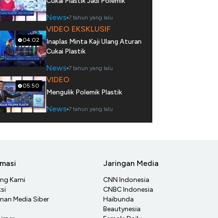
Cukai Plastik Jadi Polemik
News
7 tahun yang lalu
VIDEO EKSKLUSIF
04:02
Inaplas Minta Kaji Ulang Aturan
Cukai Plastik
News
7 tahun yang lalu
VIDEO
05:50
Mengulik Polemik Plastik
News
7 tahun yang lalu
rmasi
Jaringan Media
ang Kami
CNN Indonesia
si
CNBC Indonesia
an Media Siber
Haibunda
Beautynesia