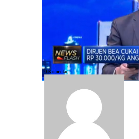
Bagikan:
#cukai plastik
#plastik
#produksi dan