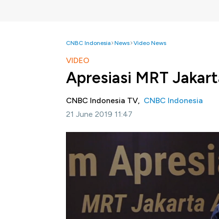
CNBC Indonesia
News
Video News
VIDEO
Apresiasi MRT Jakar
CNBC Indonesia TV,
CNBC Indonesia
21 June 2019 11:47
Jakarta, CNBC Indonesia-
MRT Jakarta me
Penghargaan tersebut terkait dukungan pub
sejak berlangsung hingga dikomersialisasika
Simak informasi selengkapnya di Squawk Bo
Bagikan: