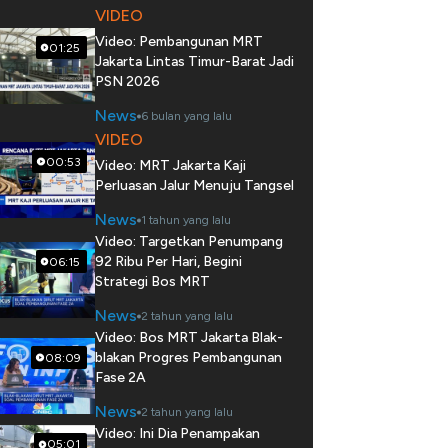
VIDEO
Video: Pembangunan MRT
01:25
Jakarta Lintas Timur-Barat Jadi
PSN 2026
News
6 bulan yang lalu
VIDEO
00:53
Video: MRT Jakarta Kaji
Perluasan Jalur Menuju Tangsel
News
1 tahun yang lalu
Video: Targetkan Penumpang
92 Ribu Per Hari, Begini
06:15
Strategi Bos MRT
News
2 tahun yang lalu
Video: Bos MRT Jakarta Blak-
blakan Progres Pembangunan
08:09
Fase 2A
News
2 tahun yang lalu
Video: Ini Dia Penampakan
05:01