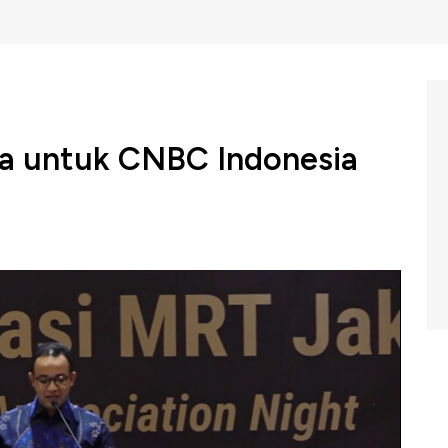
ta untuk CNBC Indonesia
mberikan penghargaan kepada CNBC Indonesia.
likasi atas pengembangan MRT fase I berupa publikasi
n kepada masyarakat.
x CNBC Indonesia (Jumat, 21/06/2019) berikut.