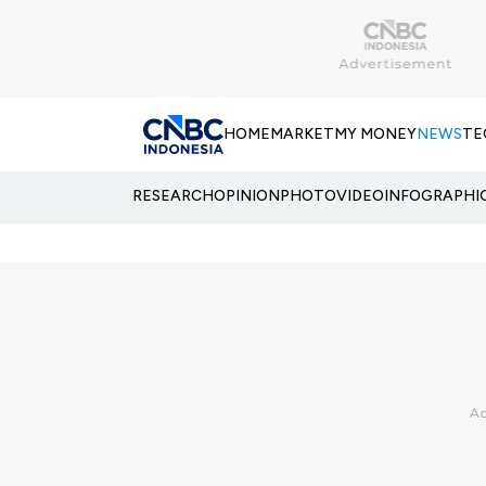
HOME
MARKET
MY MONEY
NEWS
TE
RESEARCH
OPINION
PHOTO
VIDEO
INFOGRAPHI