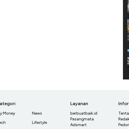
ategori
Layanan
Info
y Money
News
berbuatbaik.id
Tent
Pasangmata
Redak
ech
Lifestyle
Adsmart
Pedom