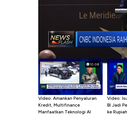
#mrt
#mrt fase i
#cnbc indonesia
#p
Popular Videos
10:08
Video: Amankan Penyaluran
Video: Is
Kredit, Multifinance
BI Jadi P
Manfaatkan Teknologi AI
ke Rupia