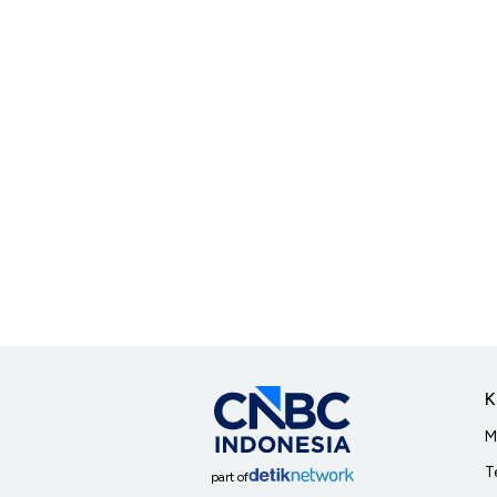
K
M
T
part of