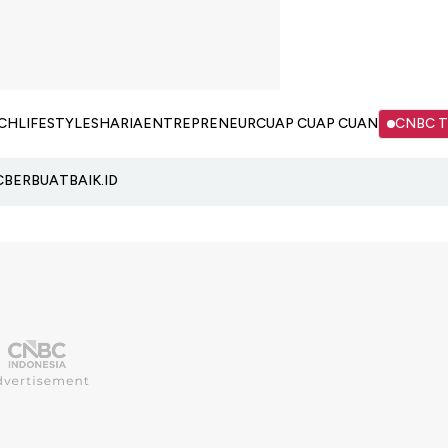
CH
LIFESTYLE
SHARIA
ENTREPRENEUR
CUAP CUAP CUAN
CNBC 
C
BERBUATBAIK.ID