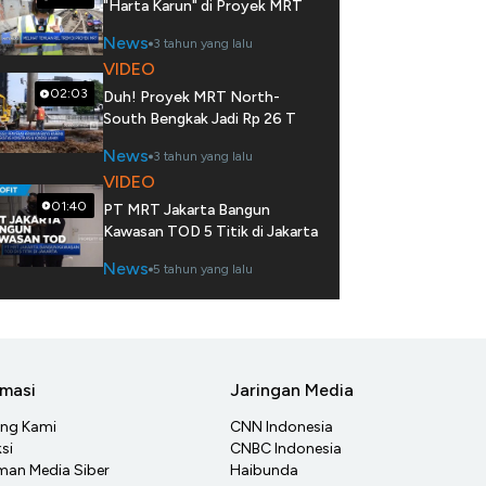
"Harta Karun" di Proyek MRT
News
3 tahun yang lalu
VIDEO
02:03
Duh! Proyek MRT North-
South Bengkak Jadi Rp 26 T
News
3 tahun yang lalu
VIDEO
01:40
PT MRT Jakarta Bangun
Kawasan TOD 5 Titik di Jakarta
News
5 tahun yang lalu
rmasi
Jaringan Media
ang Kami
CNN Indonesia
si
CNBC Indonesia
an Media Siber
Haibunda