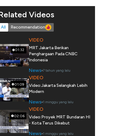
Related Videos
All
Recommendation
VIDEO
MRT Jakarta Berikan
01:32
Penghargaan Pada CNBC
Indonesia
News
7 tahun yang lalu
VIDEO
01:09
Video:Jakarta Selangkah Lebih
Modern
News
1 minggu yang lalu
VIDEO
02:06
Video:Proyek MRT Bundaran HI
- Kota Terus Dikebut
News
1 minggu yang lalu