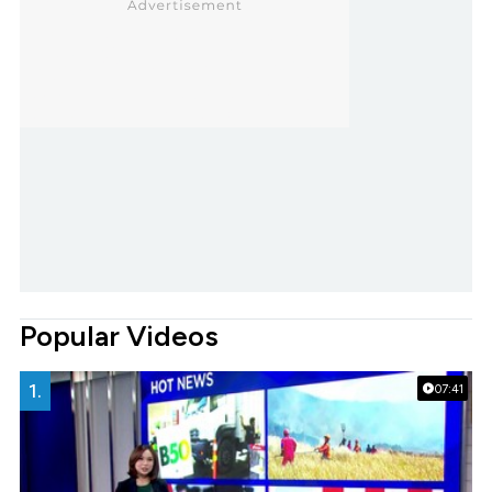
Popular Videos
1.
07:41