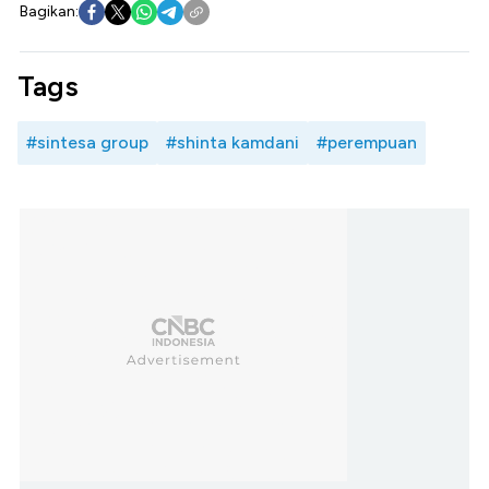
Bagikan:
Tags
#sintesa group
#shinta kamdani
#perempuan