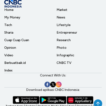
Home
Market
My Money
News
Tech
Lifestyle
Sharia
Entrepreneur
Cuap Cuap Cuan
Research
Opinion
Photo
Video
Infographic
Berbuatbaik.id
CNBC TV
Index
Connect With Us:
Download aplikasi CNBC Indonesia:
Tentang Kami
|
Redaksi
|
Pedoman Media Siber
|
Karir
|
Disclaimer
|
CNBC