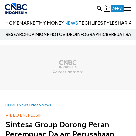
APPS
HOME
MARKET
MY MONEY
NEWS
TECH
LIFESTYLE
SHARIA
E
RESEARCH
OPINION
PHOTO
VIDEO
INFOGRAPHIC
BERBUATBAIK.
HOME
News
Video News
VIDEO EKSKLUSIF
Sintesa Group Dorong Peran
Perempuan Dalam Perusahaan