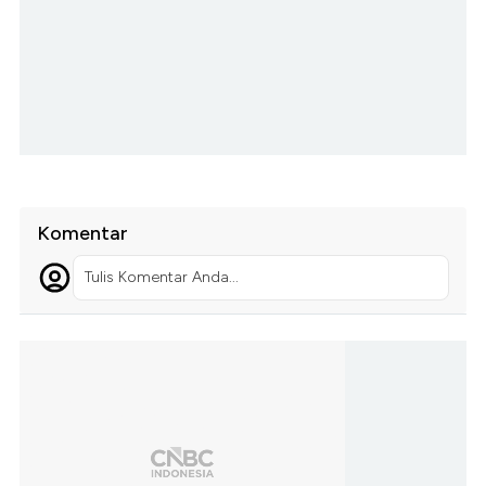
Komentar
Tulis Komentar Anda...