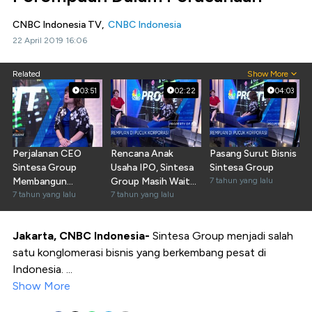
CNBC Indonesia TV,
CNBC Indonesia
22 April 2019 16:06
Related
Show More
03:51
02:22
04:03
Perjalanan CEO
Rencana Anak
Pasang Surut Bisnis
Sintesa Group
Usaha IPO, Sintesa
Sintesa Group
Membangun
Group Masih Wait
7 tahun yang lalu
Perusahaan
7 tahun yang lalu
and See
7 tahun yang lalu
Jakarta, CNBC Indonesia-
Sintesa Group menjadi salah
satu konglomerasi bisnis yang berkembang pesat di
Indonesia. ...
Show More