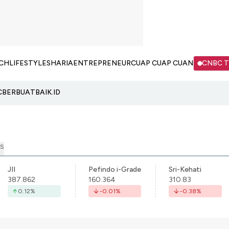
CH
LIFESTYLE
SHARIA
ENTREPRENEUR
CUAP CUAP CUAN
CNBC 
C
BERBUATBAIK.ID
S
JII
Pefindo i-Grade
Sri-Kehati
387.862
160.364
310.83
0.12
%
-0.01
%
-0.38
%