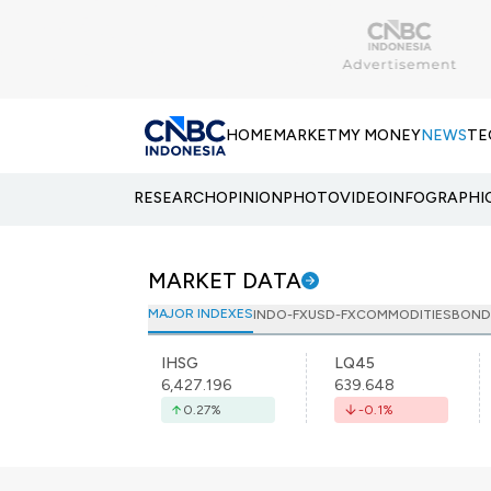
HOME
MARKET
MY MONEY
NEWS
TE
RESEARCH
OPINION
PHOTO
VIDEO
INFOGRAPHI
MARKET DATA
MAJOR INDEXES
INDO-FX
USD-FX
COMMODITIES
BOND
IHSG
LQ45
6,427.196
639.648
0.27
%
-0.1
%