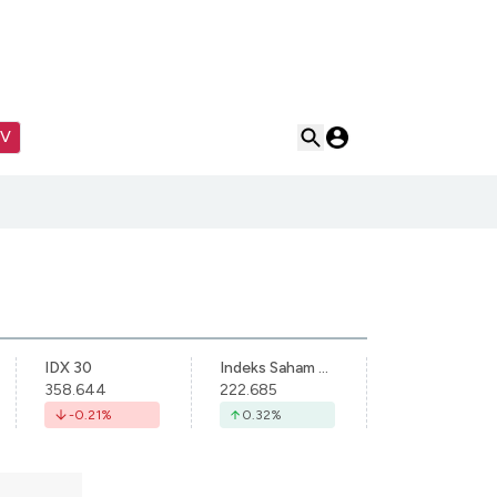
TV
IDX 30
Indeks Saham Syariah Indonesia
358.644
222.685
-0.21
%
0.32
%