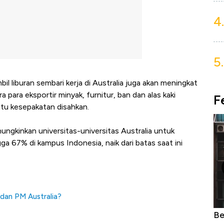
4.
5.
 liburan sembari kerja di Australia juga akan meningkat
para eksportir minyak, furnitur, ban dan alas kaki
F
tu kesepakatan disahkan.
mungkinkan universitas-universitas Australia untuk
a 67% di kampus Indonesia, naik dari batas saat ini
dan PM Australia?
anggupkah
Menanti Pidato Kenegaraan Prabowo di
Be