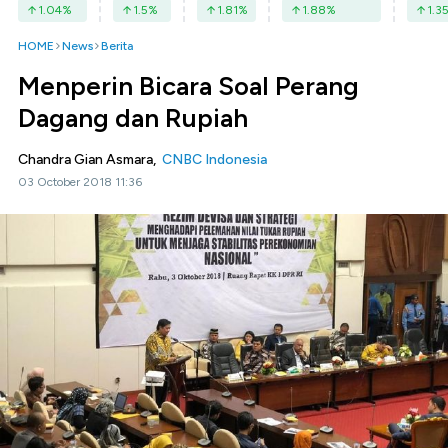
1.04
%
1.5
%
1.81
%
1.88
%
1.3
HOME
News
Berita
Menperin Bicara Soal Perang
Dagang dan Rupiah
Chandra Gian Asmara,
CNBC Indonesia
03 October 2018 11:36