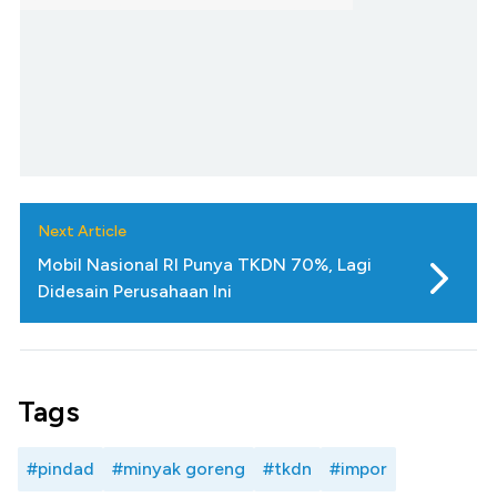
Next Article
Mobil Nasional RI Punya TKDN 70%, Lagi
Didesain Perusahaan Ini
Tags
#pindad
#minyak goreng
#tkdn
#impor