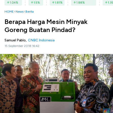
1.04
%
1.5
%
1.81
%
1.88
%
1.3
HOME
News
Berita
Berapa Harga Mesin Minyak
Goreng Buatan Pindad?
Samuel Pablo,
CNBC Indonesia
15 September 2018 16:42