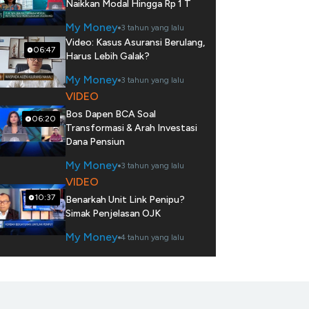
Naikkan Modal Hingga Rp 1 T
My Money
3 tahun yang lalu
Video: Kasus Asuransi Berulang,
06:47
Harus Lebih Galak?
My Money
3 tahun yang lalu
VIDEO
Bos Dapen BCA Soal
06:20
Transformasi & Arah Investasi
Dana Pensiun
My Money
3 tahun yang lalu
VIDEO
10:37
Benarkah Unit Link Penipu?
Simak Penjelasan OJK
My Money
4 tahun yang lalu