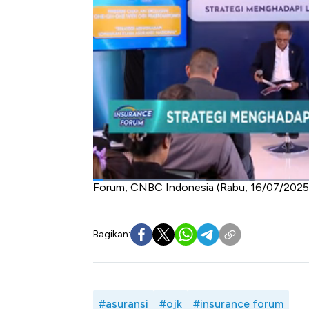
RI, Ogi Prastomiyono mengungkapkan sejuml
Salah satunya OJK mengeluarkan atur
mengalokasikan 3,5% biaya tenaga kerja u
pasar untuk inovasi asuransi serta peningk
kebutuhan bukan kewajiban.
OJK juga bersama industri berupaya m
transformasi digitalisasi agar lebih efisien
Selengkapnya simak dialog Syarifah Rah
Penjaminan, dan Dana Pensiun Otoritas 
Forum, CNBC Indonesia (Rabu, 16/07/2025
Bagikan:
#asuransi
#ojk
#insurance forum