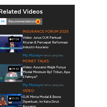
Related Videos
All
Recommendation
INSURANCE FORUM 2025
Video: Jurus OJK Perkuat
67:04
Aturan & Percepat Reformasi
Industri Asuransi
My Money
1 tahun yang lalu
MONEY TALKS
Video: Asuransi Wajib Punya
09:42
Modal Minimum Rp1 Triliun, Apa
Efeknya?
My Money
2 tahun yang lalu
VIDEO
OJK Minta Modal & Bisnis
10:20
Diperkuat, Ini Kata Dirut
Asuransi