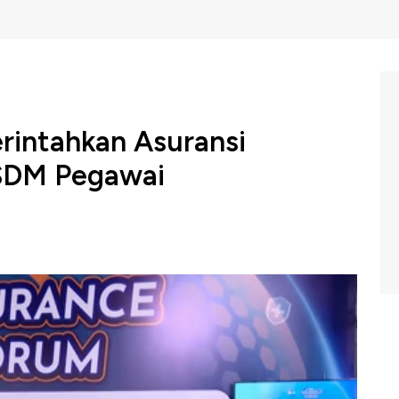
rintahkan Asuransi
 SDM Pegawai
a menyelenggarakan Insurance Forum dengan Tema
i Nasional" sebagai wadah diskusi bagi asosiasi dan
 mendorong pertumbuhan dan percepatan transformasi
 Penjaminan, dan Dana Pensiun Otoritas Jasa Keuangan