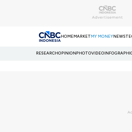
HOME
MARKET
MY MONEY
NEWS
TE
RESEARCH
OPINION
PHOTO
VIDEO
INFOGRAPHI