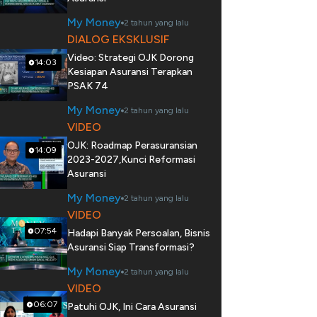
My Money
2 tahun yang lalu
DIALOG EKSKLUSIF
Video: Strategi OJK Dorong
14:03
Kesiapan Asuransi Terapkan
PSAK 74
My Money
2 tahun yang lalu
VIDEO
OJK: Roadmap Perasuransian
14:09
2023-2027,Kunci Reformasi
Asuransi
My Money
2 tahun yang lalu
VIDEO
07:54
Hadapi Banyak Persoalan, Bisnis
Asuransi Siap Transformasi?
My Money
2 tahun yang lalu
VIDEO
06:07
Patuhi OJK, Ini Cara Asuransi