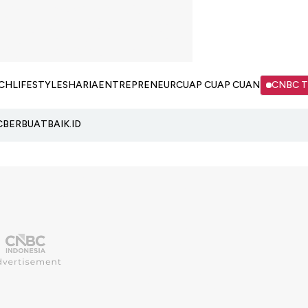
CH
LIFESTYLE
SHARIA
ENTREPRENEUR
CUAP CUAP CUAN
CNBC 
C
BERBUATBAIK.ID