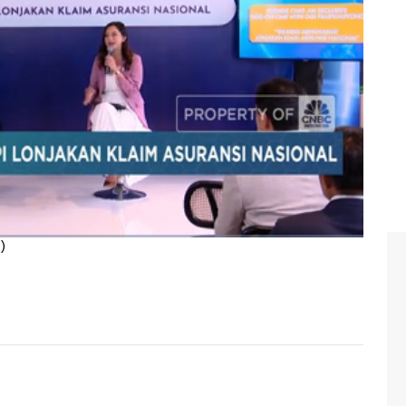
ah upaya penguatan industri asuransi.
an terkait kewajiban perusahaan asuransi untuk
ntuk pengembangan SDM. Selain itu didorong pendalaman
atan inklusi asuransi dalam menjadikan asuransi sebagai
endorong perekonomian nasional serta mempercepat
 dan mempercepat layanan asuransi.
ma dengan Kepala Eksekutif Pengawas Perasuransian,
Jasa Keuangan RI, Ogi Prastomiyono dalam Insurance
)