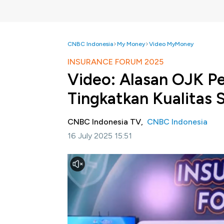
CNBC Indonesia
My Money
Video MyMoney
INSURANCE FORUM 2025
Video: Alasan OJK Pe
Tingkatkan Kualitas
CNBC Indonesia TV,
CNBC Indonesia
16 July 2025 15:51
Jakarta, CNBC Indonesia-
CNBC Indonesi
"Strategi Menghadapi Lonjakan Klaim Asurans
insan asuransi untuk mencari solusi dalam
bisnis asuransi nasional
Kepala Eksekutif Pengawas Perasuransian,