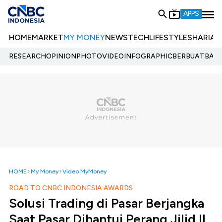
APPS
HOME
MARKET
MY MONEY
NEWS
TECH
LIFESTYLE
SHARIA
E
RESEARCH
OPINION
PHOTO
VIDEO
INFOGRAPHIC
BERBUATBAIK.
HOME
My Money
Video MyMoney
ROAD TO CNBC INDONESIA AWARDS
Solusi Trading di Pasar Berjangka
Saat Pasar Dihantui Perang Jilid II