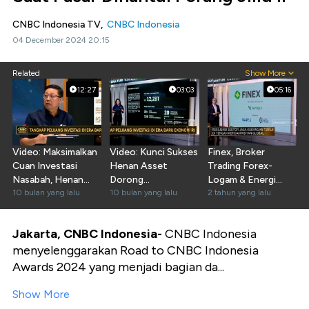
CNBC Indonesia TV,
CNBC Indonesia
04 December 2024 20:15
Related
Show More
12:27
03:03
05:16
Video: Maksimalkan
Video: Kunci Sukses
Finex, Broker
Cuan Investasi
Henan Asset
Trading Forex-
Nasabah, Henan
Dorong
Logam & Energi
Asset Punya 2
10 bulan yang lalu
Pertumbuhan Dana
10 bulan yang lalu
Yang Aman dan
2 tahun yang lalu
Jurus
Kelolaan 644%
Cuan
Jakarta, CNBC Indonesia-
CNBC Indonesia
menyelenggarakan Road to CNBC Indonesia
Awards 2024 yang menjadi bagian da...
Show More