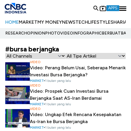
APPS
HOME
MARKET
MY MONEY
NEWS
TECH
LIFESTYLE
SHARIA
E
RESEARCH
OPINION
PHOTO
VIDEO
INFOGRAPHIC
BERBUATBAIK.
#bursa berjangka
VIDEO
Video: Perang Belum Usai, Seberapa Menarik
Investasi Bursa Berjangka?
MARKET
1 bulan yang lalu
VIDEO
Video: Prospek Cuan Investasi Bursa
Berjangka Saat AS-Iran Berdamai
MARKET
1 bulan yang lalu
VIDEO
Video: Ungkap Efek Rencana Kesepakatan
As-Iran ke Bursa Berjangka
MARKET
1 bulan yang lalu