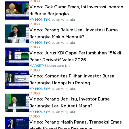
VIDEO
Video: Gak Cuma Emas, Ini Investasi Incaran
di Bursa Berjangka
MY MONEY
2 bulan yang lalu
VIDEO
Video: Perang Belum Usai, Investasi Bursa
Berjangka Makin Menarik?
MY MONEY
2 bulan yang lalu
VIDEO
Video: Jurus KBI Capai Pertumbuhan 15% di
Pasar Derivatif Valas 2026
MARKET
3 bulan yang lalu
VIDEO
Video: Komoditas Pilihan Investor Bursa
Berjangka Hadapi Isu Perang
MY MONEY
3 bulan yang lalu
VIDEO
Video: Perang Jadi Isu, Investor Bursa
Berjangka Lari Ke Aset Mana?
MY MONEY
3 bulan yang lalu
VIDEO
Video: Perang Masih Panas, Transaksi Emas
Masih Kuasai Bursa Berjangka