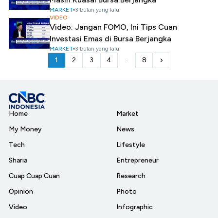
MARKET
3 bulan yang lalu
VIDEO
Video: Jangan FOMO, Ini Tips Cuan
Investasi Emas di Bursa Berjangka
MARKET
3 bulan yang lalu
1
2
3
4
...
8
Home
Market
My Money
News
Tech
Lifestyle
Sharia
Entrepreneur
Cuap Cuap Cuan
Research
Opinion
Photo
Video
Infographic