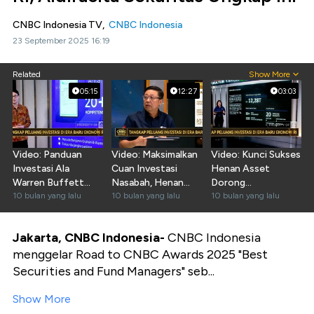
CNBC Indonesia TV,
CNBC Indonesia
23 September 2025 16:19
Related
Show More
05:15
12:27
03:03
Video: Panduan
Video: Maksimalkan
Video: Kunci Sukses
Investasi Ala
Cuan Investasi
Henan Asset
Warren Buffett
Nasabah, Henan
Dorong
Dari Tuntun
10 bulan yang lalu
Asset Punya 2
10 bulan yang lalu
Pertumbuhan Dana
10 bulan yang lalu
Sekuritas
Jurus
Kelolaan 644%
Jakarta, CNBC Indonesia-
CNBC Indonesia
menggelar Road to CNBC Awards 2025 "Best
Securities and Fund Managers" seb...
Show More