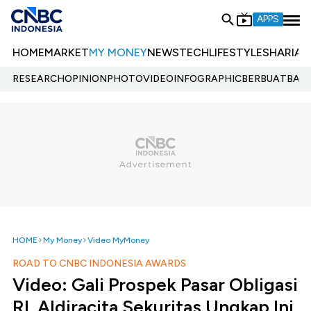
APPS
HOME
MARKET
MY MONEY
NEWS
TECH
LIFESTYLE
SHARIA
E
RESEARCH
OPINION
PHOTO
VIDEO
INFOGRAPHIC
BERBUATBAIK.
HOME
My Money
Video MyMoney
ROAD TO CNBC INDONESIA AWARDS
Video: Gali Prospek Pasar Obligasi
RI, Aldiracita Sekuritas Ungkap Ini