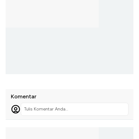
Komentar
Tulis Komentar Anda...