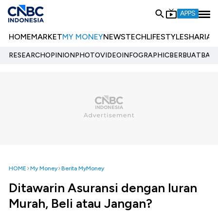
APPS
HOME
MARKET
MY MONEY
NEWS
TECH
LIFESTYLE
SHARIA
E
RESEARCH
OPINION
PHOTO
VIDEO
INFOGRAPHIC
BERBUATBAIK.
HOME
My Money
Berita MyMoney
Ditawarin Asuransi dengan Iuran
Murah, Beli atau Jangan?