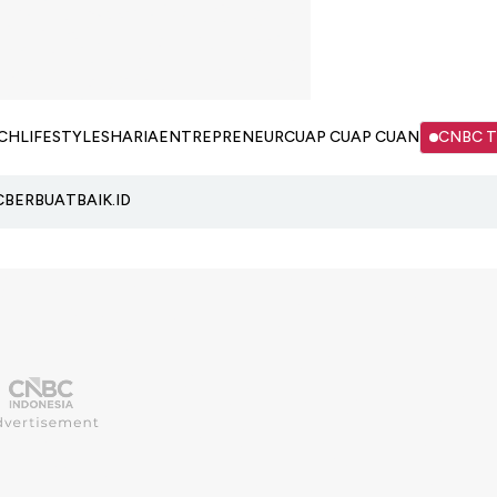
CH
LIFESTYLE
SHARIA
ENTREPRENEUR
CUAP CUAP CUAN
CNBC 
C
BERBUATBAIK.ID