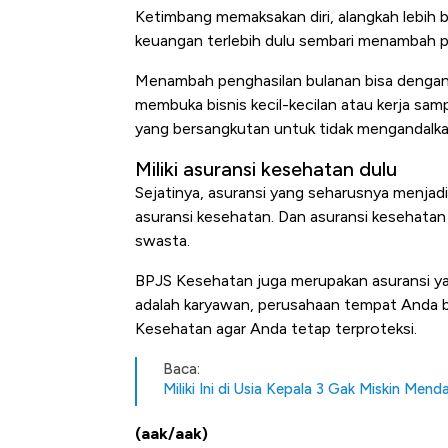
Ketimbang memaksakan diri, alangkah lebih b
keuangan terlebih dulu sembari menambah p
Menambah penghasilan bulanan bisa dengan c
membuka bisnis kecil-kecilan atau kerja samp
yang bersangkutan untuk tidak mengandalka
Miliki asuransi kesehatan dulu
Sejatinya, asuransi yang seharusnya menjad
asuransi kesehatan. Dan asuransi kesehatan
swasta.
Kongo Tutup Keran Ekspor
Tembaga Terbang ke Zona
BPJS Kesehatan juga merupakan asuransi yan
adalah karyawan, perusahaan tempat Anda 
Kesehatan agar Anda tetap terproteksi.
Baca:
Miliki Ini di Usia Kepala 3 Gak Miskin Men
(aak/aak)