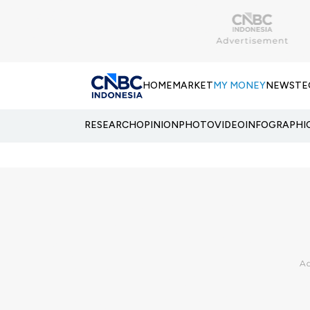
HOME
MARKET
MY MONEY
NEWS
TE
RESEARCH
OPINION
PHOTO
VIDEO
INFOGRAPHI