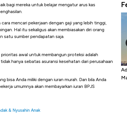
F
aik bagi mereka untuk belajar mengatur arus kas
enghasilan.
ara mencari pekerjaan dengan gaji yang lebih tinggi,
ingan. Hal itu sekaligus akan membiasakan diri orang
n satu sumber pendapatan saja.
i prioritas awal untuk membangun proteksi adalah
 tidak hanya sebatas asuransi kesehatan dari perusahaan
, Harga
Adu Panas Kinerja Emiten Minyak RI,
 Berbahaya
Mana yang Cuannya Paling Menyala?
g bisa Anda miliki dengan iuran murah. Dan bila Anda
bekerja umumnya akan membayarkan iuran BPJS
dadak & Nyusahin Anak