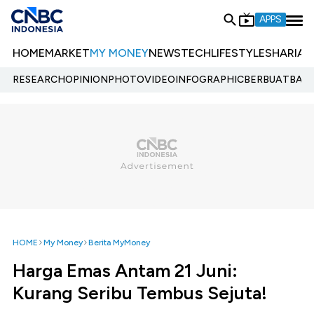
APPS
HOME
MARKET
MY MONEY
NEWS
TECH
LIFESTYLE
SHARIA
E
RESEARCH
OPINION
PHOTO
VIDEO
INFOGRAPHIC
BERBUATBAIK.
HOME
My Money
Berita MyMoney
Harga Emas Antam 21 Juni:
Kurang Seribu Tembus Sejuta!