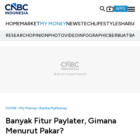
APPS
HOME
MARKET
MY MONEY
NEWS
TECH
LIFESTYLE
SHARIA
E
RESEARCH
OPINION
PHOTO
VIDEO
INFOGRAPHIC
BERBUATBAIK.
HOME
My Money
Berita MyMoney
Banyak Fitur Paylater, Gimana
Menurut Pakar?