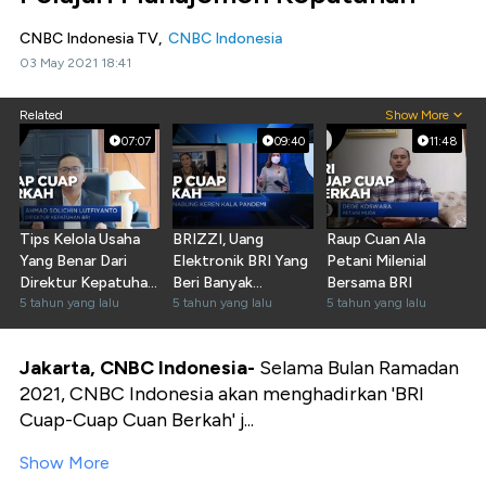
CNBC Indonesia TV,
CNBC Indonesia
03 May 2021 18:41
Related
Show More
07:07
09:40
11:48
Tips Kelola Usaha
BRIZZI, Uang
Raup Cuan Ala
Yang Benar Dari
Elektronik BRI Yang
Petani Milenial
Direktur Kepatuhan
Beri Banyak
Bersama BRI
BRI
5 tahun yang lalu
Kemudahan
5 tahun yang lalu
5 tahun yang lalu
Jakarta,
CNBC Indonesia-
Selama
Bulan Ramadan
2021, CNBC Indonesia akan menghadirkan 'BRI
Cuap-Cuap Cuan Berkah' j...
Show More