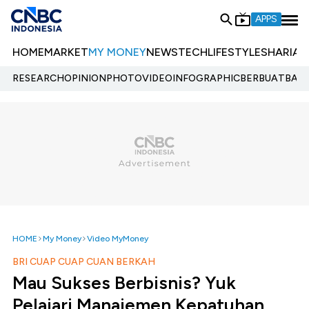
APPS
HOME
MARKET
MY MONEY
NEWS
TECH
LIFESTYLE
SHARIA
E
RESEARCH
OPINION
PHOTO
VIDEO
INFOGRAPHIC
BERBUATBAIK.
HOME
My Money
Video MyMoney
BRI CUAP CUAP CUAN BERKAH
Mau Sukses Berbisnis? Yuk
Pelajari Manajemen Kepatuhan