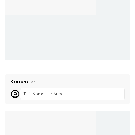
Komentar
Tulis Komentar Anda...