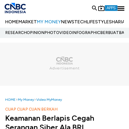
APPS
HOME
MARKET
MY MONEY
NEWS
TECH
LIFESTYLE
SHARIA
E
RESEARCH
OPINION
PHOTO
VIDEO
INFOGRAPHIC
BERBUATBAIK.
HOME
My Money
Video MyMoney
CUAP CUAP CUAN BERKAH
Keamanan Berlapis Cegah
Serangan Siber Ala BRI