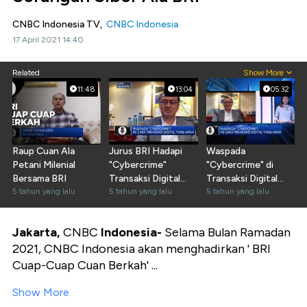
CNBC Indonesia TV,
CNBC Indonesia
17 April 2021 14:40
Related
Show More
11:48
13:04
05:32
Raup Cuan Ala
Jurus BRI Hadapi
Waspada
Petani Milenial
"Cybercrime"
"Cybercrime" di
Bersama BRI
Transaksi Digital
Transaksi Digital
5 tahun yang lalu
Perbankan
5 tahun yang lalu
Perbankan
5 tahun yang lalu
Jakarta,
CNBC
Indonesia-
Selama Bulan Ramadan
2021, CNBC Indonesia akan menghadirkan ' BRI
Cuap-Cuap Cuan Berkah' ...
Show More