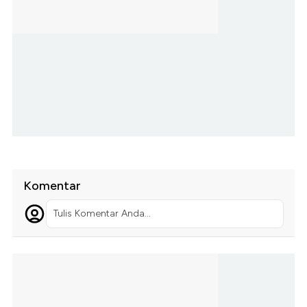
Komentar
Tulis Komentar Anda...