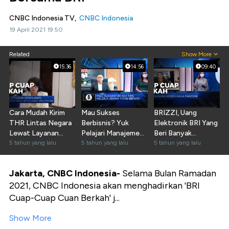
CNBC Indonesia TV,
CNBC Indonesia
19 April 2021 19:50
Related
Show More
15:36
14:56
09:40
Cara Mudah Kirim
Mau Sukses
BRIZZI, Uang
THR Lintas Negara
Berbisnis? Yuk
Elektronik BRI Yang
Lewat Layanan
Pelajari Manajemen
Beri Banyak
Digital BRI
5 tahun yang lalu
Kepatuhan
5 tahun yang lalu
Kemudahan
5 tahun yang lalu
Jakarta,
CNBC Indonesia-
Selama Bulan Ramadan
2021, CNBC Indonesia akan menghadirkan 'BRI
Cuap-Cuap Cuan Berkah' j...
Show More