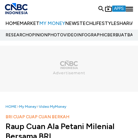
APPS
HOME
MARKET
MY MONEY
NEWS
TECH
LIFESTYLE
SHARIA
E
RESEARCH
OPINION
PHOTO
VIDEO
INFOGRAPHIC
BERBUATBAIK.
HOME
My Money
Video MyMoney
BRI CUAP CUAP CUAN BERKAH
Raup Cuan Ala Petani Milenial
Bersama BRI