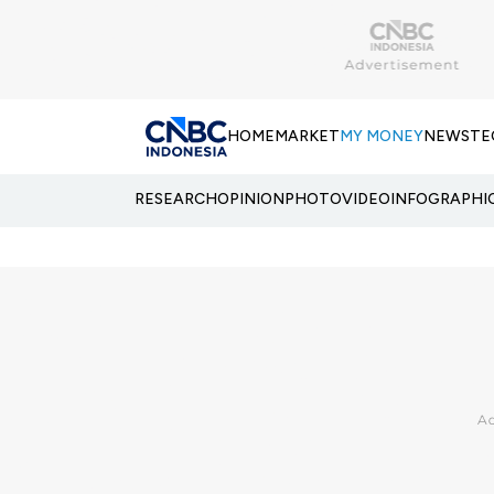
HOME
MARKET
MY MONEY
NEWS
TE
RESEARCH
OPINION
PHOTO
VIDEO
INFOGRAPHI