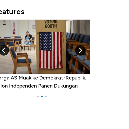
eatures
,
Tak Perlu Bom Nuklir, Iran Punya Senjata
yang Bikin Dunia Ketar-Ketir