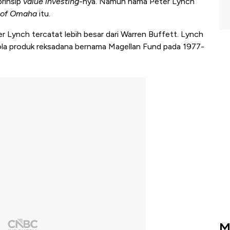
prinsip
value investing
-nya. Namun nama Peter Lynch
 of Omaha
itu.
r Lynch tercatat lebih besar dari Warren Buffett. Lynch
la produk reksadana bernama Magellan Fund pada 1977-
M