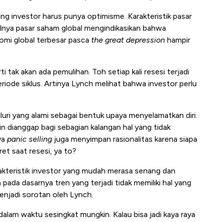
ng investor harus punya optimisme. Karakteristik pasar
lnya pasar saham global mengindikasikan bahwa
omi global terbesar pasca
the great depression
hampir
i tak akan ada pemulihan. Toh setiap kali resesi terjadi
riode siklus. Artinya Lynch melihat bahwa investor perlu
uri yang alami sebagai bentuk upaya menyelamatkan diri.
in dianggap bagi sebagian kalangan hal yang tidak
ya
panic selling
juga menyimpan rasionalitas karena siapa
et saat resesi, ya to?
rakteristik investor yang mudah merasa senang dan
pada dasarnya tren yang terjadi tidak memiliki hal yang
menjadi sorotan oleh Lynch.
dalam waktu sesingkat mungkin. Kalau bisa jadi kaya raya