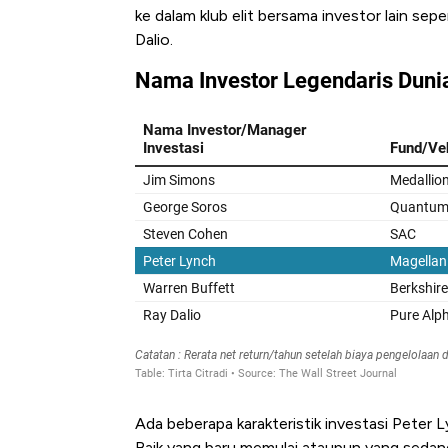
ke dalam klub elit bersama investor lain se
Dalio.
Harga Emas Mengamuk 
Jam, ke Level Tertinggi 5
Ada beberapa karakteristik investasi Peter
Baik yang baru memulai ataupun yang seda