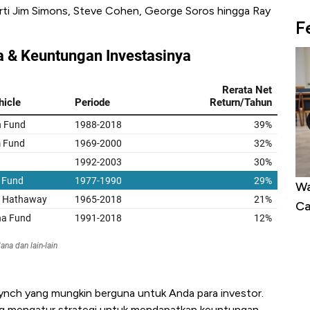
perti Jim Simons, Steve Cohen, George Soros hingga Ray
F
4% dalam 24
Warga AS Muak ke Demokrat-Republik
0 Hari!
Calon Independen Panen Dukungan
 Lynch yang mungkin berguna untuk Anda para investor.
ng mengatur strategi untuk mendapatkan keuntungan