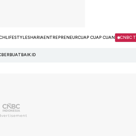
CH
LIFESTYLE
SHARIA
ENTREPRENEUR
CUAP CUAP CUAN
CNBC 
C
BERBUATBAIK.ID