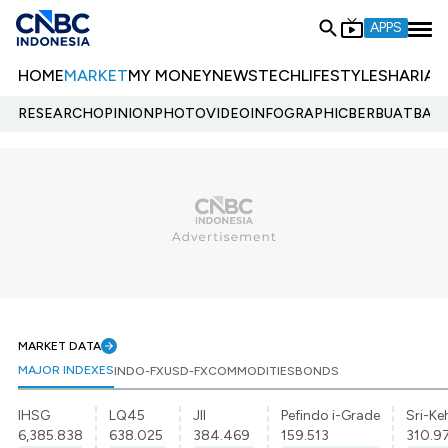
APPS
HOME
MARKET
MY MONEY
NEWS
TECH
LIFESTYLE
SHARIA
E
RESEARCH
OPINION
PHOTO
VIDEO
INFOGRAPHIC
BERBUATBAIK.
MARKET DATA
MAJOR INDEXES
INDO-FX
USD-FX
COMMODITIES
BONDS
IHSG
LQ45
JII
Pefindo i-Grade
Sri-Ke
6,385.838
638.025
384.469
159.513
310.9