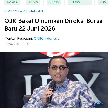
0.66
%
1.14
%
1.03
%
1.33
%
1
%
HOME
Market
Berita Market
OJK Bakal Umumkan Direksi Bursa
Baru 22 Juni 2026
Mentari Puspadini,
CNBC Indonesia
13 May 2026 14:20