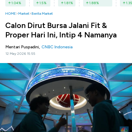
1.04
%
1.5
%
1.81
%
1.88
%
1.3
HOME
Market
Berita Market
Calon Dirut Bursa Jalani Fit &
Proper Hari Ini, Intip 4 Namanya
Mentari Puspadini,
CNBC Indonesia
12 May 2026 15:55