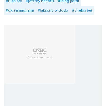
#rups bei
#jeffrey hendrik
#iding pardi
#oki ramadhana
#laksono widodo
#direksi bei