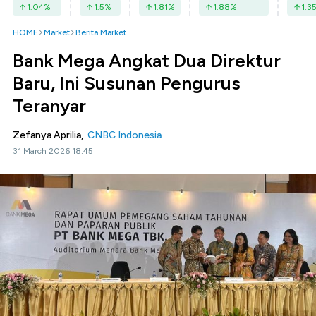
1.04
%
1.5
%
1.81
%
1.88
%
1.3
HOME
Market
Berita Market
Bank Mega Angkat Dua Direktur
Baru, Ini Susunan Pengurus
Teranyar
Zefanya Aprilia,
CNBC Indonesia
31 March 2026 18:45