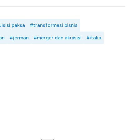
isisi paksa
#transformasi bisnis
an
#jerman
#merger dan akuisisi
#italia