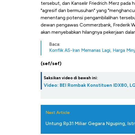
Alas Kaki Tumbuh Double Di
tersebut, dan Kanselir Friedrich Merz pada
"agresif dan bermusuhan" yang "menghancu
menentang potensi pengambilalihan tersebut
dewan pengawas Commerzbank, Frederik Wer
akan menyebabkan hilangnya pekerjaan dalam
Baca:
Konflik AS-Iran Memanas Lagi, Harga Min
(sef/sef)
Saksikan video di bawah ini:
Video: BEI Rombak Konstituen IDX80, L
Next Article
Untung Rp31 Miliar Gegara Nguping, Ist