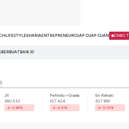
CH
LIFESTYLE
SHARIA
ENTREPRENEUR
CUAP CUAP CUAN
CNBC 
C
BERBUATBAIK.ID
S
JII
Pefindo i-Grade
Sri-Kehati
380.533
157.424
307.881
-0.68
%
-0.41
%
-0.02
%