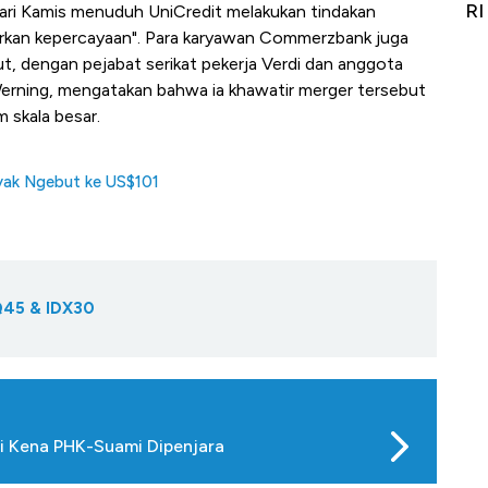
git
RI
A
 hari Kamis menuduh UniCredit melakukan tindakan
rkan kepercayaan". Para karyawan Commerzbank juga
, dengan pejabat serikat pekerja Verdi dan anggota
ning, mengatakan bahwa ia khawatir merger tersebut
 skala besar.
yak Ngebut ke US$101
Q45 & IDX30
ri Kena PHK-Suami Dipenjara