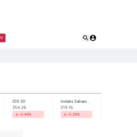
TV
IDX 30
Indeks Saham Syariah Indonesia
354.26
219.16
-0.46
%
-0.29
%