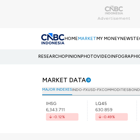
HOME
MARKET
MY MONEY
NEWS
TE
RESEARCH
OPINION
PHOTO
VIDEO
INFOGRAPHI
MARKET DATA
MAJOR INDEXES
INDO-FX
USD-FX
COMMODITIES
BOND
IHSG
LQ45
6,343.711
630.859
-0.12
%
-0.49
%