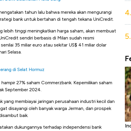
4.
ngatakan tahun lalu bahwa mereka akan mengurangi
trategi bank untuk bertahan di tengah tekana UniCredit.
ng lebih tinggi meningkatkan harga saham, akan membuat
5.
UniCredit sendiri berbasis di Milan sudah resmi
nilai 35 miliar euro atau sekitar US$ 41 miliar dolar
ari Selasa.
F
Serang di Selat Hormuz
ng hampir 27% saham Commerzbank. Kepemilikan saham
jak September 2024.
 yang membiayai jaringan perusahaan industri kecil dan
at disayangi oleh banyak warga Jerman, dan prospek
 disambut baik.
urniture &
Industri Susu Jadi Bintang Baru Ekonomi
5
yatakan dukungannya terhadap independensi bank