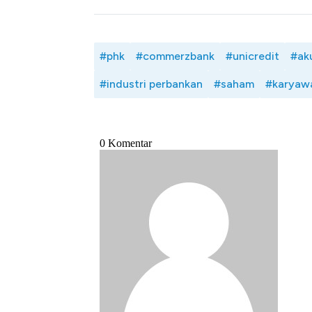
#phk
#commerzbank
#unicredit
#aku
#industri perbankan
#saham
#karyaw