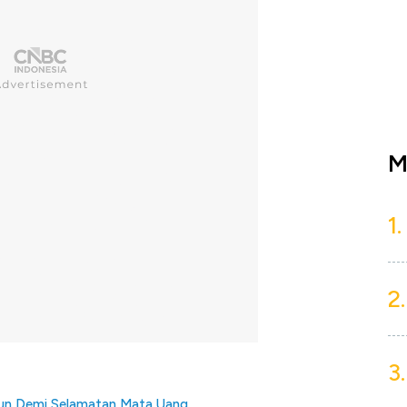
M
1.
2.
3.
liun Demi Selamatan Mata Uang