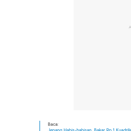
Baca:
Jepang Habis-habisan, Bakar Rp 1 Kuadri