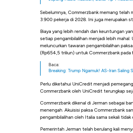
Sebelumnya, Commerzbank memang telah me
3.900 pekerja di 2028. Ini juga merupakan s
Biaya yang lebih rendah dan keuntungan ya
setiap pengambilalihan menjadi lebih mahal. 
meluncurkan tawaran pengambilalihan paksa se
(Rp654,5 triliun) untuk Commerzbank pada h
Baca:
Breaking: Trump Ngamuk! AS-Iran Saling 
Perlu diketahui UniCredit menjadi pemega
Commerzbank oleh UniCredit terungkap se
Commerzbank dikenal di Jerman sebagai bank
menengah. Akuisisi paksa Commerzbank sang
pengambilalihan oleh Italia sama sekali tidak
Bangkit dari Kubur! Bisnis F
Pemerintah Jerman telah berulang kali men