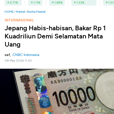
0.71
%
1.11
%
1.48
%
1.33
%
1.01
HOME
Market
Berita Market
INTERNASIONAL
Jepang Habis-habisan, Bakar Rp 1
Kuadriliun Demi Selamatan Mata
Uang
sef,
CNBC Indonesia
08 May 2026 11:30