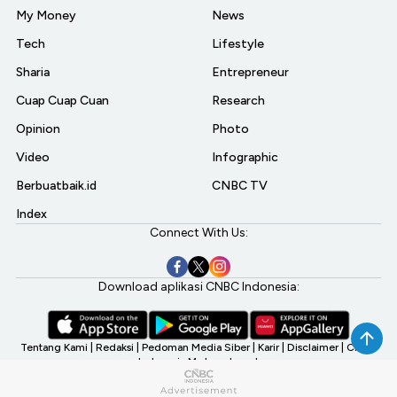
My Money
News
Tech
Lifestyle
Sharia
Entrepreneur
Cuap Cuap Cuan
Research
Opinion
Photo
Video
Infographic
Berbuatbaik.id
CNBC TV
Index
Connect With Us:
Download aplikasi CNBC Indonesia:
Tentang Kami
|
Redaksi
|
Pedoman Media Siber
|
Karir
|
Disclaimer
|
CNBC
Indonesia My Investment
©2026 CNBC Indonesia, A Transmedia Company