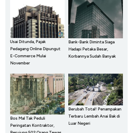
Usai Ditunda, Pajak
Bank-Bank Diminta Siaga
Pedagang Online Dipungut
Hadapi Petaka Besar,
E-Commerce Mulai
Korbannya Sudah Banyak
November
Berubah Total! Penampakan
Terbaru Lembah Anai Bak di
Bos Mal Tak Peduli
Luar Negeri
Peringatan Kontraktor,
Berujung 502 Orang Tewas