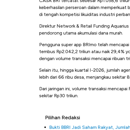
CASA BRI tercatat sebesar Rp1.058,6 triliu
keberhasilan perseroan dalam memperkuat ba
di tengah kompetisi likuiditas industri perba
Direktur Network & Retail Funding Aquarius 
pendorong utama akumulasi dana murah.
Pengguna super app BRImo telah mencapai 
tembus Rp2.042,2 triliun atau naik 29,4% yoy
dengan volume transaksi mencapai ribuan tril
Selain itu, hingga kuartal I-2026, jumlah ag
lebih dari 66 ribu desa, menjangkau sekitar 
Dari jaringan ini, volume transaksi mencapai
sekitar Rp30 triliun.
Pilihan Redaksi
Bukti BBRI Jadi Saham Rakyat, Jumla