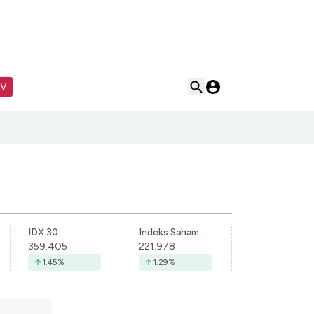
TV
IDX 30
Indeks Saham Syariah Indonesia
359.405
221.978
1.45
%
1.29
%