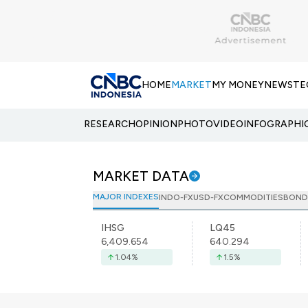
HOME
MARKET
MY MONEY
NEWS
TE
RESEARCH
OPINION
PHOTO
VIDEO
INFOGRAPHI
MARKET DATA
MAJOR INDEXES
INDO-FX
USD-FX
COMMODITIES
BOND
IHSG
LQ45
6,409.654
640.294
1.04
%
1.5
%