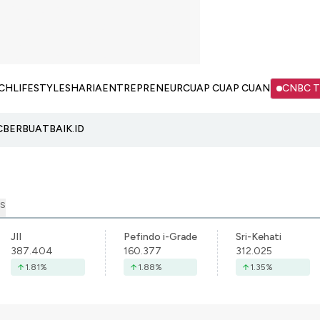
CH
LIFESTYLE
SHARIA
ENTREPRENEUR
CUAP CUAP CUAN
CNBC 
C
BERBUATBAIK.ID
S
JII
Pefindo i-Grade
Sri-Kehati
387.404
160.377
312.025
1.81
%
1.88
%
1.35
%