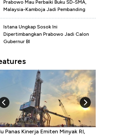
Prabowo Mau Perbaiki Buku SD-SMA,
Malaysia-Kamboja Jadi Pembanding
Istana Ungkap Sosok Ini
Dipertimbangkan Prabowo Jadi Calon
Gubernur BI
eatures
u Panas Kinerja Emiten Minyak RI,
10 Provinsi den