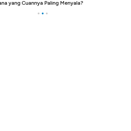
na yang Cuannya Paling Menyala?
Pengangguran Te