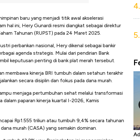
4.
mpinan baru yang menjadi titik awal akselerasi
m hal ini, Hery Gunardi resmi diangkat sebagai direktur
5.
Saham Tahunan (RUPST) pada 24 Maret 2025.
dustri perbankan nasional, Hery dikenal sebagai bankir
rbagai agenda strategis. Mulai dari pendirian Bank
F
mbil keputusan penting di bank plat merah tersebut.
n membawa kinerja BRI tumbuh dalam setahun terakhir
ijalankan secara disiplin dan fokus pada dana murah.
mampu menjaga pertumbuhan sehat melalui transformasi
a dalam paparan kinerja kuartal I-2026, Kamis
ncapai Rp1.555 triliun atau tumbuh 9,4% secara tahunan
ja dana murah (CASA) yang semakin dominan.
Kongo Tutup Keran Ekspor, Harga
Ad