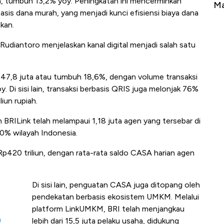
n, tumbuh 13,2% yoy. Peningkatan ini mencerminkan
Tembaga Terbang ke Zona Berbahaya
Ma
sis dana murah, yang menjadi kunci efisiensi biaya dana
nkan.
Rudiantoro menjelaskan kanal digital menjadi salah satu
47,8 juta atau tumbuh 18,6%, dengan volume transaksi
. Di sisi lain, transaksi berbasis QRIS juga melonjak 76%
iun rupiah.
en BRILink telah melampaui 1,18 juta agen yang tersebar di
80% wilayah Indonesia.
 Rp420 triliun, dengan rata-rata saldo CASA harian agen
Di sisi lain, penguatan CASA juga ditopang oleh
pendekatan berbasis ekosistem UMKM. Melalui
platform LinkUMKM, BRI telah menjangkau
h
lebih dari 15,5 juta pelaku usaha, didukung