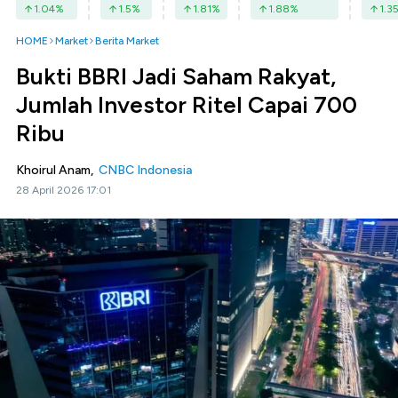
1.04
%
1.5
%
1.81
%
1.88
%
1.3
HOME
Market
Berita Market
Bukti BBRI Jadi Saham Rakyat,
Jumlah Investor Ritel Capai 700
Ribu
Khoirul Anam,
CNBC Indonesia
28 April 2026 17:01