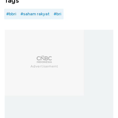
Tags
#bbri
#saham rakyat
#bri