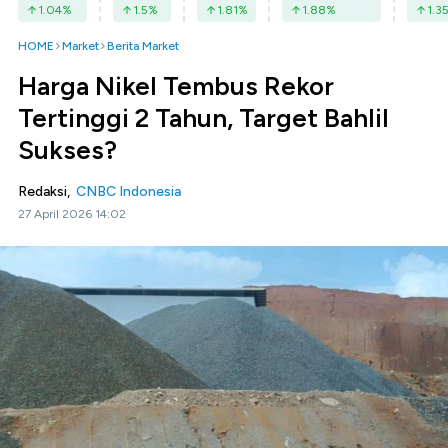
1.04
%
1.5
%
1.81
%
1.88
%
1.3
HOME
Market
Berita Market
Harga Nikel Tembus Rekor
Tertinggi 2 Tahun, Target Bahlil
Sukses?
Redaksi,
CNBC Indonesia
27 April 2026 14:02