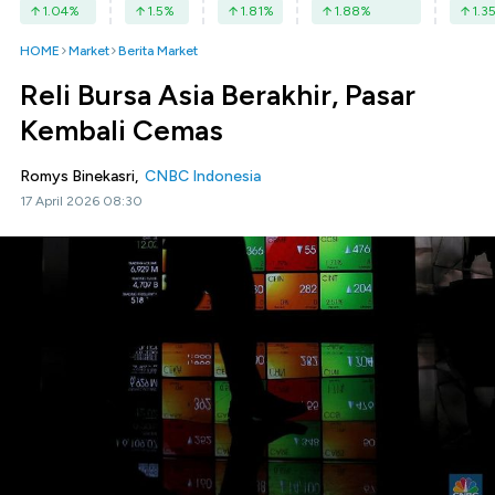
1.04
%
1.5
%
1.81
%
1.88
%
1.3
HOME
Market
Berita Market
Reli Bursa Asia Berakhir, Pasar
Kembali Cemas
Romys Binekasri,
CNBC Indonesia
17 April 2026 08:30