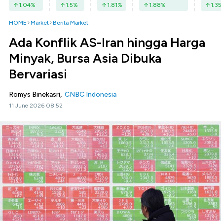
1.04
%
1.5
%
1.81
%
1.88
%
1.3
HOME
Market
Berita Market
Ada Konflik AS-Iran hingga Harga
Minyak, Bursa Asia Dibuka
Bervariasi
Romys Binekasri,
CNBC Indonesia
11 June 2026 08:52