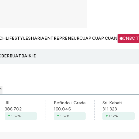
CH
LIFESTYLE
SHARIA
ENTREPRENEUR
CUAP CUAP CUAN
CNBC 
C
BERBUATBAIK.ID
S
JII
Pefindo i-Grade
Sri-Kehati
386.702
160.046
311.323
1.62
%
1.67
%
1.12
%