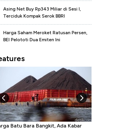
Asing Net Buy Rp343 Miliar di Sesi I,
Terciduk Kompak Serok BBRI
Harga Saham Meroket Ratusan Persen,
BEI Pelototi Dua Emiten Ini
eatures
rga Batu Bara Bangkit, Ada Kabar
Harga Emas Jatu