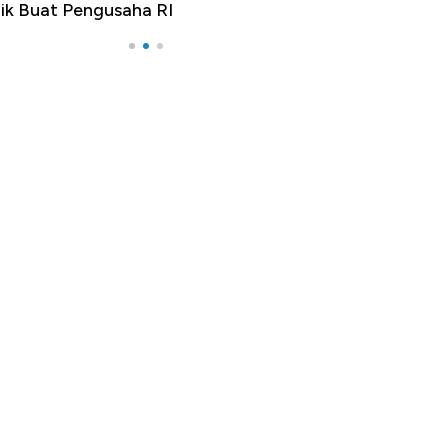
ik Buat Pengusaha RI
Apa yang Sebena