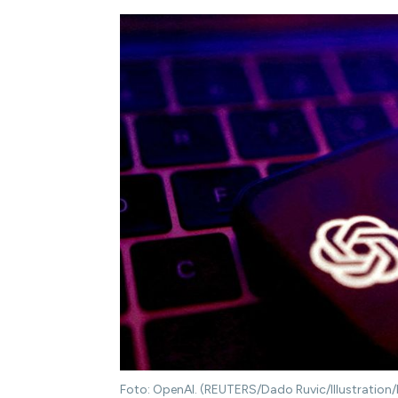
Foto: OpenAI. (REUTERS/Dado Ruvic/Illustration/F