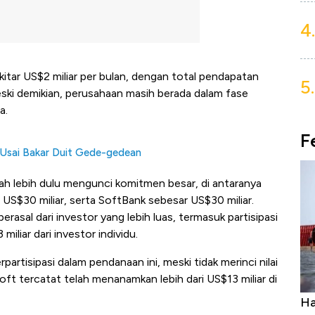
4.
ekitar US$2 miliar per bulan, dengan total pendapatan
5.
ski demikian, perusahaan masih berada dalam fase
a.
F
Usai Bakar Duit Gede-gedean
lah lebih dulu mengunci komitmen besar, di antaranya
US$30 miliar, serta SoftBank sebesar US$30 miliar.
rasal dari investor yang lebih luas, termasuk partisipasi
miliar dari investor individu.
artisipasi dalam pendanaan ini, meski tidak merinci nilai
soft tercatat telah menanamkan lebih dari US$13 miliar di
Ini Kekuatan Uang Embraer Kuasai
Ha