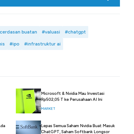
cerdasan buatan
#valuasi
#chatgpt
is
#ipo
#infrastruktur ai
Microsoft & Nvidia Mau Investasi
Rp502,05 T ke Perusahaan AI Ini
MARKET
Ada
Lepas Semua Saham Nvidia Buat Masuk
ChatGPT, Saham Softbank Longsor