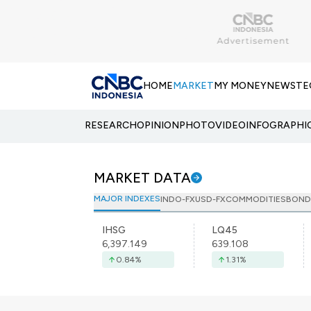
HOME
MARKET
MY MONEY
NEWS
TE
RESEARCH
OPINION
PHOTO
VIDEO
INFOGRAPHI
MARKET DATA
MAJOR INDEXES
INDO-FX
USD-FX
COMMODITIES
BOND
IHSG
LQ45
6,397.149
639.108
0.84
%
1.31
%