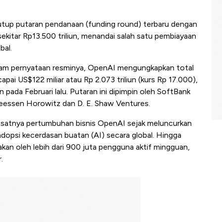
p putaran pendanaan (funding round) terbaru dengan
sekitar Rp13.500 triliun, menandai salah satu pembiayaan
bal.
am pernyataan resminya, OpenAI mengungkapkan total
ai US$122 miliar atau Rp 2.073 triliun (kurs Rp 17.000),
pada Februari lalu. Putaran ini dipimpin oleh SoftBank
reessen Horowitz dan D. E. Shaw Ventures.
pesatnya pertumbuhan bisnis OpenAI sejak meluncurkan
psi kecerdasan buatan (AI) secara global. Hingga
an oleh lebih dari 900 juta pengguna aktif mingguan,
.