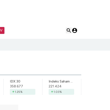
TV
IDX 30
Indeks Saham Syariah Indonesia
358.677
221.424
1.25
%
1.03
%