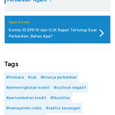
Perbankan "Ngacir"?
Next Article
Komisi XI DPR RI dan OJK Rapat Tertutup Soal
Perbankan, Bahas Apa?
Tags
#himbara
#ojk
#kinerja perbankan
#pemeringkatan kredit
#outlook negatif
#pertumbuhan kredit
#likuiditas
#manajemen risiko
#sektor keuangan