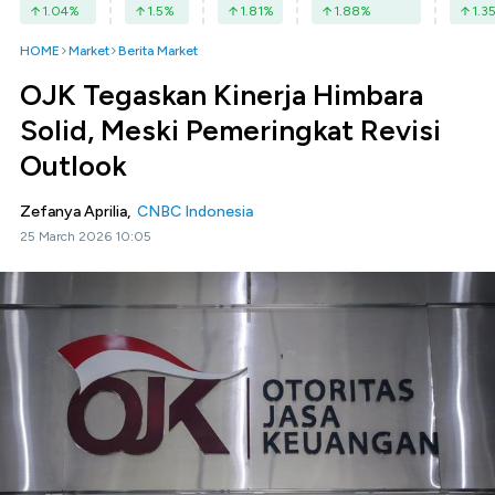
1.04
%
1.5
%
1.81
%
1.88
%
1.3
HOME
Market
Berita Market
OJK Tegaskan Kinerja Himbara
Solid, Meski Pemeringkat Revisi
Outlook
Zefanya Aprilia,
CNBC Indonesia
25 March 2026 10:05