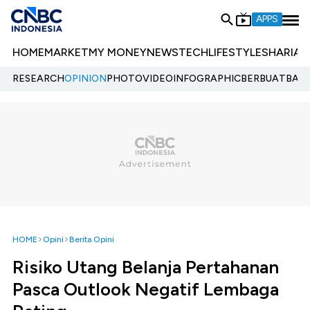
APPS
HOME
MARKET
MY MONEY
NEWS
TECH
LIFESTYLE
SHARIA
E
RESEARCH
OPINION
PHOTO
VIDEO
INFOGRAPHIC
BERBUATBAIK.
HOME
Opini
Berita Opini
Risiko Utang Belanja Pertahanan
Pasca Outlook Negatif Lembaga