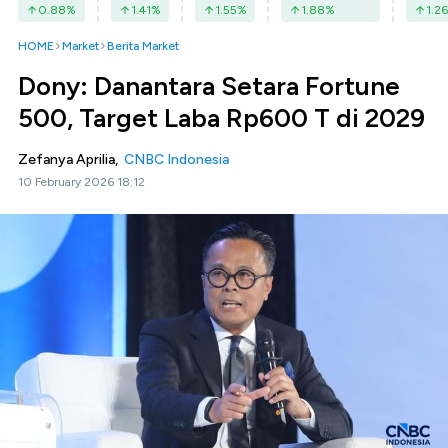
0.88
%
1.41
%
1.55
%
1.88
%
1.26
HOME
Market
Berita Market
Dony: Danantara Setara Fortune
500, Target Laba Rp600 T di 2029
Zefanya Aprilia,
CNBC Indonesia
10 February 2026 18:12