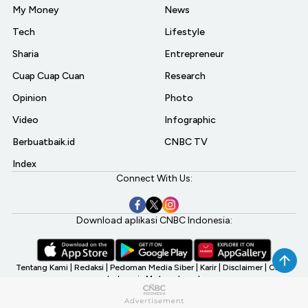
My Money
News
Tech
Lifestyle
Sharia
Entrepreneur
Cuap Cuap Cuan
Research
Opinion
Photo
Video
Infographic
Berbuatbaik.id
CNBC TV
Index
Connect With Us:
Download aplikasi CNBC Indonesia:
Tentang Kami
|
Redaksi
|
Pedoman Media Siber
|
Karir
|
Disclaimer
|
CNBC
Indonesia My Investment
©2026 CNBC Indonesia, A Transmedia Company