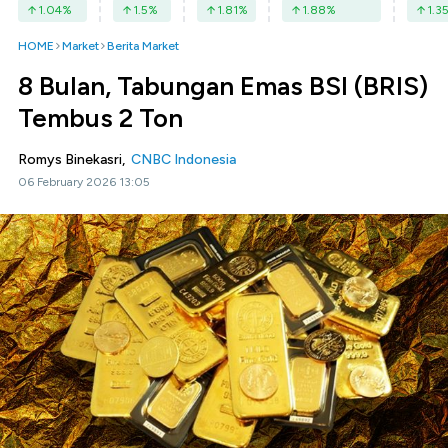
1.04
%
1.5
%
1.81
%
1.88
%
1.3
HOME
Market
Berita Market
8 Bulan, Tabungan Emas BSI (BRIS)
Tembus 2 Ton
Romys Binekasri,
CNBC Indonesia
06 February 2026 13:05