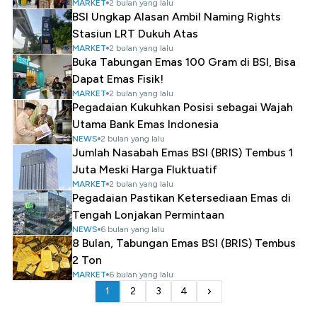
MARKET
2 bulan yang lalu
BSI Ungkap Alasan Ambil Naming Rights
Stasiun LRT Dukuh Atas
MARKET
2 bulan yang lalu
Buka Tabungan Emas 100 Gram di BSI, Bisa
Dapat Emas Fisik!
MARKET
2 bulan yang lalu
Pegadaian Kukuhkan Posisi sebagai Wajah
Utama Bank Emas Indonesia
NEWS
2 bulan yang lalu
Jumlah Nasabah Emas BSI (BRIS) Tembus 1
Juta Meski Harga Fluktuatif
MARKET
2 bulan yang lalu
Pegadaian Pastikan Ketersediaan Emas di
Tengah Lonjakan Permintaan
NEWS
6 bulan yang lalu
8 Bulan, Tabungan Emas BSI (BRIS) Tembus
2 Ton
MARKET
6 bulan yang lalu
1
2
3
4