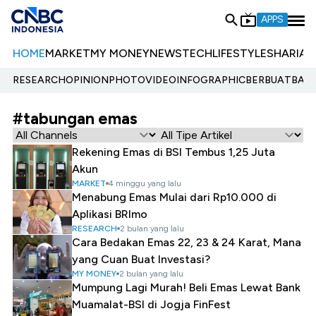
APPS
HOME
MARKET
MY MONEY
NEWS
TECH
LIFESTYLE
SHARIA
E
RESEARCH
OPINION
PHOTO
VIDEO
INFOGRAPHIC
BERBUATBAIK.
#tabungan emas
Rekening Emas di BSI Tembus 1,25 Juta
Akun
MARKET
4 minggu yang lalu
Menabung Emas Mulai dari Rp10.000 di
Aplikasi BRImo
RESEARCH
2 bulan yang lalu
Cara Bedakan Emas 22, 23 & 24 Karat, Mana
yang Cuan Buat Investasi?
MY MONEY
2 bulan yang lalu
Mumpung Lagi Murah! Beli Emas Lewat Bank
Muamalat-BSI di Jogja FinFest