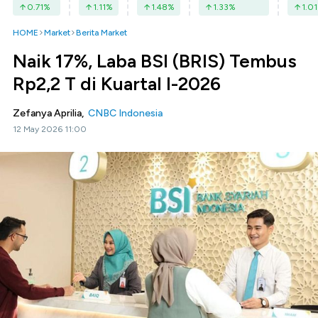
0.71
%
1.11
%
1.48
%
1.33
%
1.01
HOME
Market
Berita Market
Naik 17%, Laba BSI (BRIS) Tembus
Rp2,2 T di Kuartal I-2026
Zefanya Aprilia,
CNBC Indonesia
12 May 2026 11:00