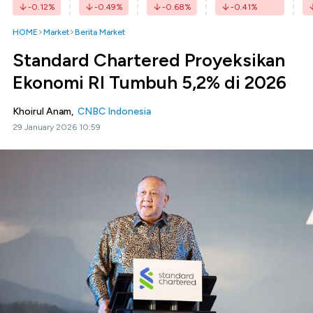
-0.12
%
-0.49
%
-0.68
%
-0.41
%
HOME
Market
Berita Market
Standard Chartered Proyeksikan
Ekonomi RI Tumbuh 5,2% di 2026
Khoirul Anam,
CNBC Indonesia
29 January 2026 10:59