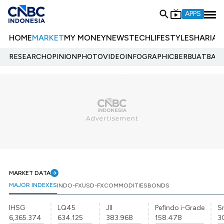
APPS
HOME
MARKET
MY MONEY
NEWS
TECH
LIFESTYLE
SHARIA
E
RESEARCH
OPINION
PHOTO
VIDEO
INFOGRAPHIC
BERBUATBAIK.
MARKET DATA
MAJOR INDEXES
INDO-FX
USD-FX
COMMODITIES
BONDS
IHSG
LQ45
JII
Pefindo i-Grade
Sr
6,365.374
634.125
383.968
158.478
3