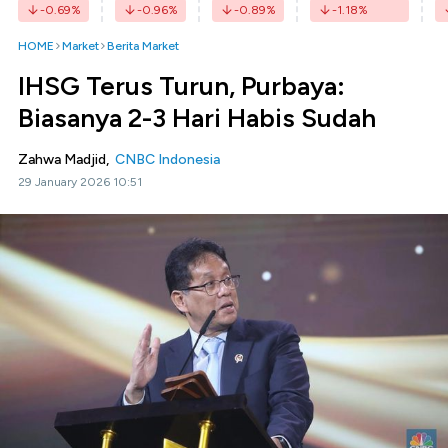
-0.69
%
-0.96
%
-0.89
%
-1.18
%
HOME
Market
Berita Market
IHSG Terus Turun, Purbaya:
Biasanya 2-3 Hari Habis Sudah
Zahwa Madjid,
CNBC Indonesia
29 January 2026 10:51