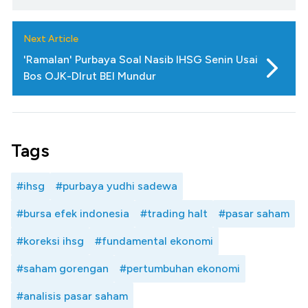
Next Article
'Ramalan' Purbaya Soal Nasib IHSG Senin Usai
Bos OJK-DIrut BEI Mundur
Tags
#ihsg
#purbaya yudhi sadewa
#bursa efek indonesia
#trading halt
#pasar saham
#koreksi ihsg
#fundamental ekonomi
#saham gorengan
#pertumbuhan ekonomi
#analisis pasar saham