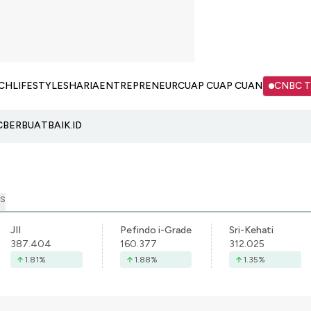
CH
LIFESTYLE
SHARIA
ENTREPRENEUR
CUAP CUAP CUAN
CNBC 
C
BERBUATBAIK.ID
S
JII
Pefindo i-Grade
Sri-Kehati
387.404
160.377
312.025
1.81
%
1.88
%
1.35
%