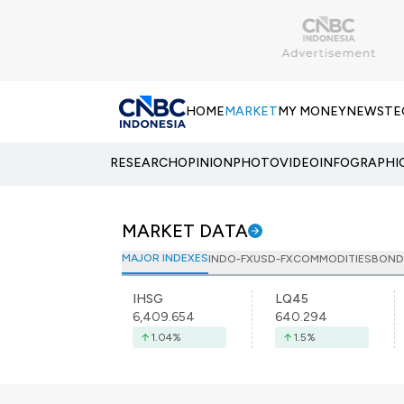
HOME
MARKET
MY MONEY
NEWS
TE
RESEARCH
OPINION
PHOTO
VIDEO
INFOGRAPHI
MARKET DATA
MAJOR INDEXES
INDO-FX
USD-FX
COMMODITIES
BOND
IHSG
LQ45
6,409.654
640.294
1.04
%
1.5
%