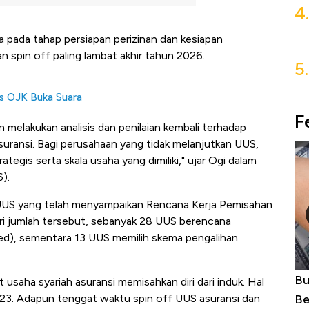
4.
da pada tahap persiapan perizinan dan kesiapan
 spin off paling lambat akhir tahun 2026.
5.
os OJK Buka Suara
F
 melakukan analisis dan penilaian kembali terhadap
uransi. Bagi perusahaan yang tidak melanjutkan UUS,
egis serta skala usaha yang dimiliki," ujar Ogi dalam
).
 UUS yang telah menyampaikan Rencana Kerja Pemisahan
ri jumlah tersebut, sebanyak 28 UUS berencana
ged), sementara 13 UUS memilih skema pengalihan
Harga
Bukan AS, Ini 15 Pemerintah dengan
In
usaha syariah asuransi memisahkan diri dari induk. Hal
erbahaya
Belanja Terbesar di Dunia
La
3. Adapun tenggat waktu spin off UUS asuransi dan