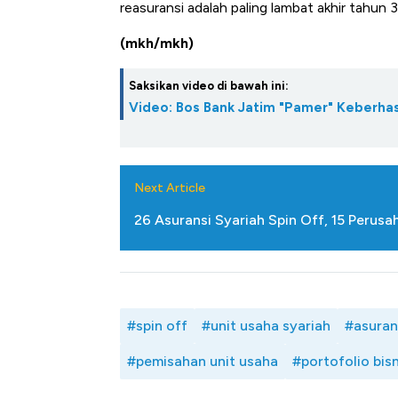
reasuransi adalah paling lambat akhir tahun
(mkh/mkh)
Saksikan video di bawah ini:
Video: Bos Bank Jatim "Pamer" Keberhas
Next Article
26 Asuransi Syariah Spin Off, 15 Perus
#spin off
#unit usaha syariah
#asuran
#pemisahan unit usaha
#portofolio bisn