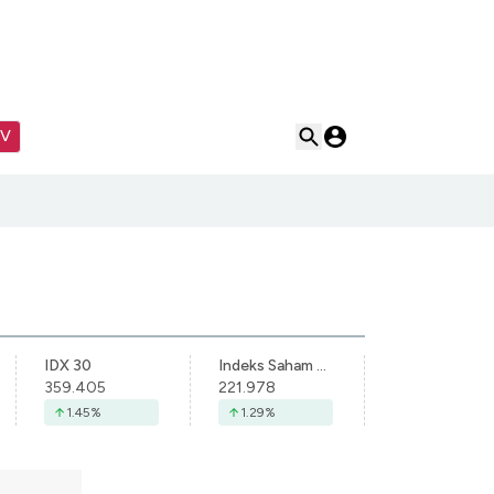
TV
IDX 30
Indeks Saham Syariah Indonesia
359.405
221.978
1.45
%
1.29
%