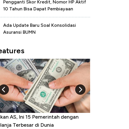
Pengganti Skor Kredit, Nomor HP Aktif
10 Tahun Bisa Dapat Pembiayaan
Ada Update Baru Soal Konsolidasi
Asuransi BUMN
eatures
i Kekuatan Uang Embraer Kuasai
ngit Dunia, Pembunuh Boeing-Airbus?