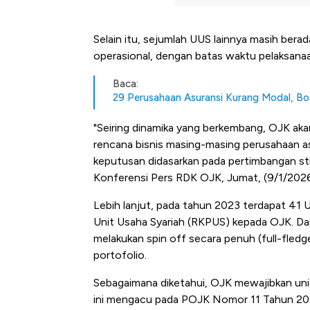
Selain itu, sejumlah UUS lainnya masih bera
operasional, dengan batas waktu pelaksanaan
Baca:
29 Perusahaan Asuransi Kurang Modal, B
"Seiring dinamika yang berkembang, OJK akan
rencana bisnis masing-masing perusahaan as
keputusan didasarkan pada pertimbangan strat
Konferensi Pers RDK OJK, Jumat, (9/1/2026
Lebih lanjut, pada tahun 2023 terdapat 41
Unit Usaha Syariah (RKPUS) kepada OJK. Da
melakukan spin off secara penuh (full-fled
portofolio.
Kongo Tutup Keran Ekspor, 
Sebagaimana diketahui, OJK mewajibkan unit 
Tembaga Terbang ke Zona B
ini mengacu pada POJK Nomor 11 Tahun 202