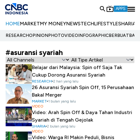
APPS
HOME
MARKET
MY MONEY
NEWS
TECH
LIFESTYLE
SHARIA
E
RESEARCH
OPINION
PHOTO
VIDEO
INFOGRAPHIC
BERBUATBAIK.
#asuransi syariah
Belajar dari Malaysia: Spin off Saja Tak
Cukup Dorong Asuransi Syariah
RESEARCH
2 hari yang lalu
26 Asuransi Syariah Spin Off, 15 Perusahaan
Bakal Merger
MARKET
1 bulan yang lalu
VIDEO
Video: Arah Spin Off & Daya Tahan Industri
Syariah di Tengah Gejolak
SHARIA
2 bulan yang lalu
VIDEO
Video: Warga RI Makin Peduli, Bisnis