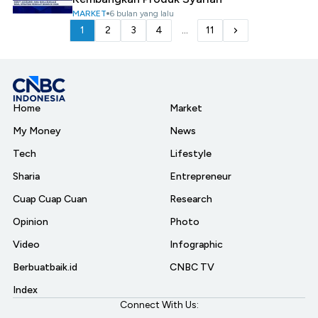
MARKET
6 bulan yang lalu
1
2
3
4
...
11
Home
Market
My Money
News
Tech
Lifestyle
Sharia
Entrepreneur
Cuap Cuap Cuan
Research
Opinion
Photo
Video
Infographic
Berbuatbaik.id
CNBC TV
Index
Connect With Us: