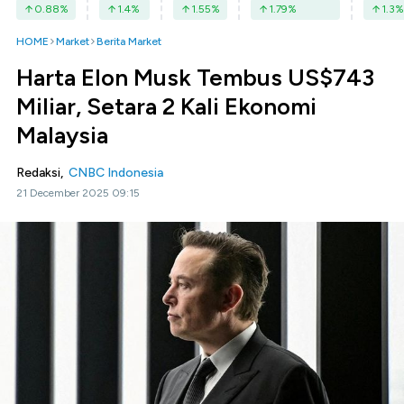
0.88
%
1.4
%
1.55
%
1.79
%
1.3
%
HOME
Market
Berita Market
Harta Elon Musk Tembus US$743
Miliar, Setara 2 Kali Ekonomi
Malaysia
Redaksi,
CNBC Indonesia
21 December 2025 09:15