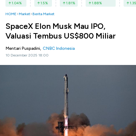
1.04
%
1.5
%
1.81
%
1.88
%
1.3
HOME
Market
Berita Market
SpaceX Elon Musk Mau IPO,
Valuasi Tembus US$800 Miliar
Mentari Puspadini,
CNBC Indonesia
10 December 2025 18:00