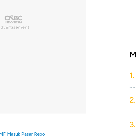
M
1.
2.
3.
 SMF Masuk Pasar Repo