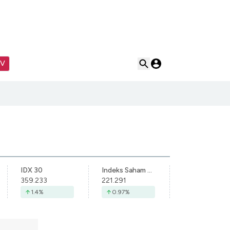
TV
IDX 30
Indeks Saham Syariah Indonesia
359.233
221.291
1.4
%
0.97
%