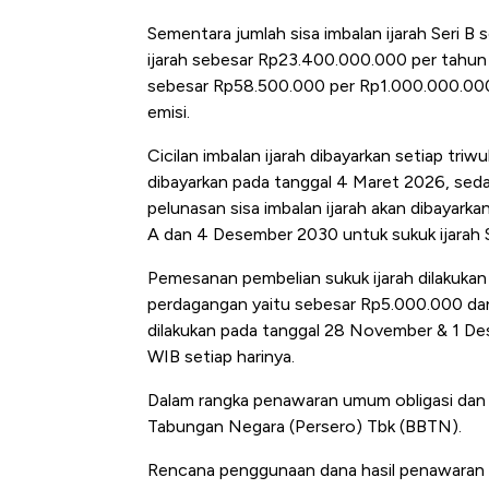
Baik Buat Peng
Sementara jumlah sisa imbalan ijarah Seri 
ijarah sebesar Rp23.400.000.000 per tahun ya
sebesar Rp58.500.000 per Rp1.000.000.000 
emisi.
Cicilan imbalan ijarah dibayarkan setiap triwu
dibayarkan pada tanggal 4 Maret 2026, sedang
pelunasan sisa imbalan ijarah akan dibayark
A dan 4 Desember 2030 untuk sukuk ijarah S
Pemesanan pembelian sukuk ijarah dilakuka
perdagangan yaitu sebesar Rp5.000.000 dan
dilakukan pada tanggal 28 November & 1 De
WIB setiap harinya.
Dalam rangka penawaran umum obligasi dan s
Tabungan Negara (Persero) Tbk (BBTN).
Rencana penggunaan dana hasil penawaran um