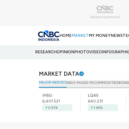
HOME
MARKET
MY MONEY
NEWS
TE
RESEARCH
OPINION
PHOTO
VIDEO
INFOGRAPHI
MARKET DATA
MAJOR INDEXES
INDO-FX
USD-FX
COMMODITIES
BOND
IHSG
LQ45
6,401.521
640.231
0.91
%
1.49
%