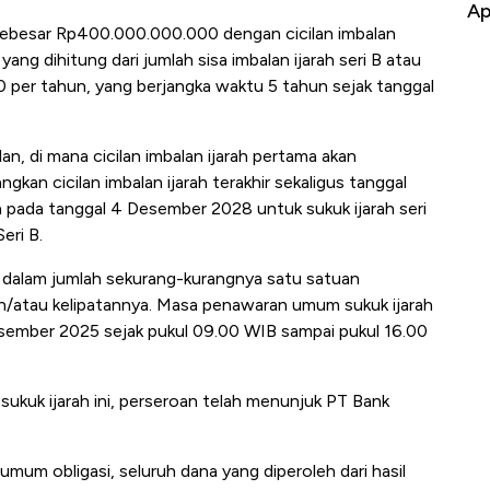
usaha RI
Apa yang Sebenarnya Terjadi
B sebesar Rp400.000.000.000 dengan cicilan imbalan
ng dihitung dari jumlah sisa imbalan ijarah seri B atau
per tahun, yang berjangka waktu 5 tahun sejak tanggal
lan, di mana cicilan imbalan ijarah pertama akan
kan cicilan imbalan ijarah terakhir sekaligus tanggal
an pada tanggal 4 Desember 2028 untuk sukuk ijarah seri
eri B.
n dalam jumlah sekurang-kurangnya satu satuan
/atau kelipatannya. Masa penawaran umum sukuk ijarah
sember 2025 sejak pukul 09.00 WIB sampai pukul 16.00
ukuk ijarah ini, perseroan telah menunjuk PT Bank
um obligasi, seluruh dana yang diperoleh dari hasil