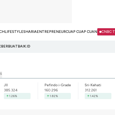
CH
LIFESTYLE
SHARIA
ENTREPRENEUR
CUAP CUAP CUAN
CNBC 
C
BERBUATBAIK.ID
S
JII
Pefindo i-Grade
Sri-Kehati
385.324
160.296
312.261
1.26
%
1.82
%
1.42
%