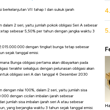
4.
 berkelanjutan VII tahap I dan sukuk ijarah
n dalam 2 seri, yaitu jumlah pokok obligasi Seri A sebesar
5.
etap sebesar 5,50% per tahun dengan jangka waktu 3
52.015.000.000 dengan tingkat bunga tetap sebesar
F
n sejak tanggal emisi.
di mana Bunga obligasi pertama akan dibayarkan pada
asi terakhir sekaligus dengan pelunasan obligasi akan
ntuk obligasi seri A dan tanggal 4 Desember 2030
 dengan nilai 100%, dalam 2 seri, yaitu jumlah sisa
.000 dengan cicilan imbalan ijarah sebesar
i jumlah sisa imbalan ijarah seri A atau sebesar
a Bangkit, Ada Kabar
Harga Emas Jatuh Usai Terban
, yang berjangka waktu 3 tahun sejak tanggal emisi.