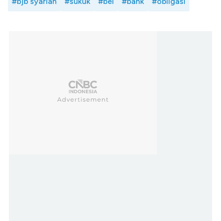
#bjb syariah
#sukuk
#bei
#bank
#obligasi