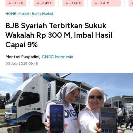
-0.12
%
-0.49
%
-0.68
%
-0.41
%
HOME
Market
Berita Market
BJB Syariah Terbitkan Sukuk
Wakalah Rp 300 M, Imbal Hasil
Capai 9%
Mentari Puspadini,
CNBC Indonesia
03 July 2025 09:45