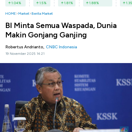
1.04
%
1.5
%
1.81
%
1.88
%
1.3
HOME
Market
Berita Market
BI Minta Semua Waspada, Dunia
Makin Gonjang Ganjing
Robertus Andrianto,
CNBC Indonesia
19 November 2025 14:21