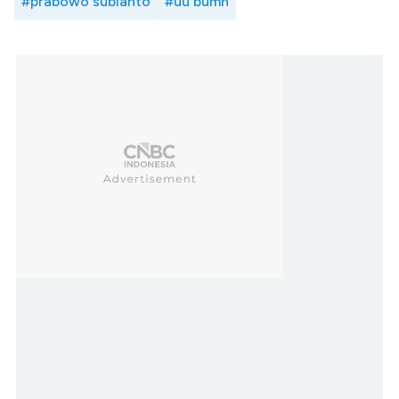
#prabowo subianto
#uu bumn