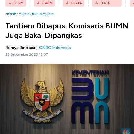
-0.12
%
-0.49
%
-0.68
%
-0.41
%
HOME
Market
Berita Market
Tantiem Dihapus, Komisaris BUMN
Juga Bakal Dipangkas
Romys Binekasri,
CNBC Indonesia
23 September 2025 16:07