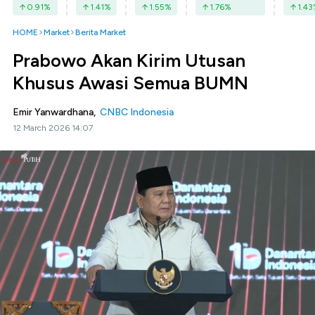
0.91
%
1.41
%
1.55
%
1.76
%
1.43
HOME
Market
Berita Market
Prabowo Akan Kirim Utusan
Khusus Awasi Semua BUMN
Emir Yanwardhana,
CNBC Indonesia
12 March 2026 14:07