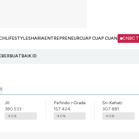
CH
LIFESTYLE
SHARIA
ENTREPRENEUR
CUAP CUAP CUAN
CNBC 
C
BERBUATBAIK.ID
S
JII
Pefindo i-Grade
Sri-Kehati
380.533
157.424
307.881
0
%
0
%
0
%