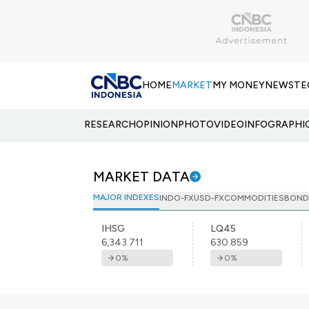
HOME
MARKET
MY MONEY
NEWS
TE
RESEARCH
OPINION
PHOTO
VIDEO
INFOGRAPHI
MARKET DATA
MAJOR INDEXES
INDO-FX
USD-FX
COMMODITIES
BOND
IHSG
LQ45
6,343.711
630.859
0
%
0
%