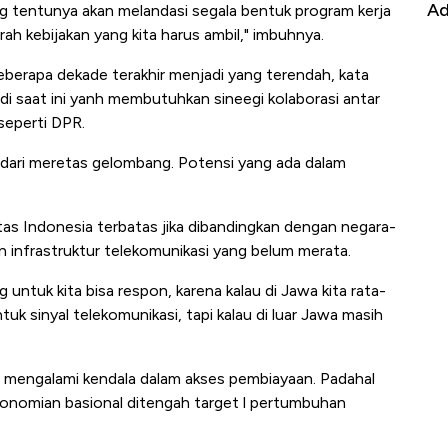
it
RI
Ad
ang tentunya akan melandasi segala bentuk program kerja
arah kebijakan yang kita harus ambil," imbuhnya.
berapa dekade terakhir menjadi yang terendah, kata
di saat ini yanh membutuhkan sineegi kolaborasi antar
 seperti DPR.
ar dari meretas gelombang. Potensi yang ada dalam
itas Indonesia terbatas jika dibandingkan dengan negara-
 infrastruktur telekomunikasi yang belum merata.
untuk kita bisa respon, karena kalau di Jawa kita rata-
uk sinyal telekomunikasi, tapi kalau di luar Jawa masih
h mengalami kendala dalam akses pembiayaan. Padahal
nomian basional ditengah target l pertumbuhan