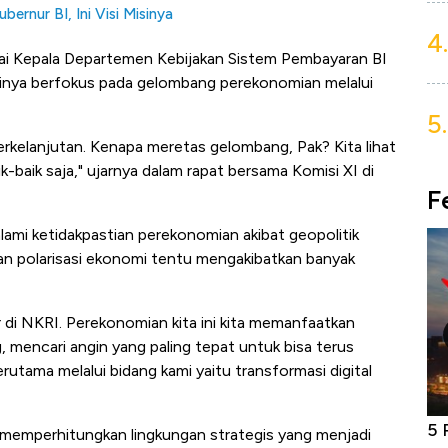
ernur BI, Ini Visi Misinya
4.
gai Kepala Departemen Kebijakan Sistem Pembayaran BI
inya berfokus pada gelombang perekonomian melalui
5.
kelanjutan. Kenapa meretas gelombang, Pak? Kita lihat
-baik saja," ujarnya dalam rapat bersama Komisi XI di
F
lami ketidakpastian perekonomian akibat geopolitik
n polarisasi ekonomi tentu mengakibatkan banyak
 di NKRI. Perekonomian kita ini kita memanfaatkan
 mencari angin yang paling tepat untuk bisa terus
utama melalui bidang kami yaitu transformasi digital
niture &
Industri Susu Jadi Bintang Baru Ekonomi
5 
 memperhitungkan lingkungan strategis yang menjadi