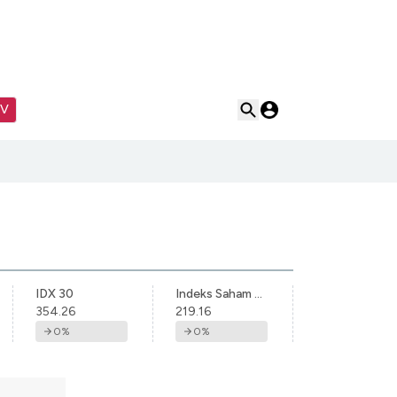
TV
IDX 30
Indeks Saham Syariah Indonesia
354.26
219.16
0
%
0
%