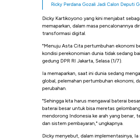
Ricky Perdana Gozali Jadi Calon Deputi Gub
Dicky Kartikoyono yang kini menjabat seba
memaparkan, dalam masa pencalonannya dir
transformasi digital.
"Menuju Asta Cita pertumbuhan ekonomi ber
kondisi perekonomian dunia tidak sedang baik
gedung DPR RI Jakarta, Selasa (1/7).
Ia memaparkan, saat ini dunia sedang menga
global, pelemahan pertumbuhan ekonomi, da
perubahan.
"Sehingga kita harus mengawal baterai besar
baterai besar untuk bisa meretas gelombang,
mendorong Indonesia ke arah yang benar, ter
dan sistem pembayaran," ungkapnya.
Bangkit dari Kubur! Bisnis Fur
Dicky menyebut, dalam implementasinya, Ia