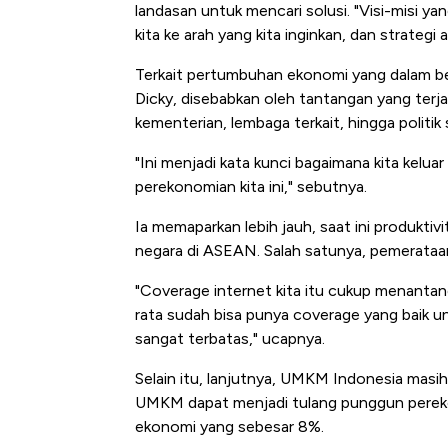
Alas Kaki Tumbuh Double Dig
landasan untuk mencari solusi. "Visi-misi y
kita ke arah yang kita inginkan, dan strategi 
Terkait pertumbuhan ekonomi yang dalam be
Dicky, disebabkan oleh tantangan yang terja
kementerian, lembaga terkait, hingga politik
"Ini menjadi kata kunci bagaimana kita kelu
perekonomian kita ini," sebutnya.
Ia memaparkan lebih jauh, saat ini produktiv
negara di ASEAN. Salah satunya, pemerataan
"Coverage internet kita itu cukup menantang 
rata sudah bisa punya coverage yang baik unt
sangat terbatas," ucapnya.
Selain itu, lanjutnya, UMKM Indonesia masi
UMKM dapat menjadi tulang punggun pereko
ekonomi yang sebesar 8%.